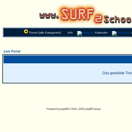
Forum [alle Kategorien]
Info
Kalender
zum Portal
Das gewählte Thema
Powered by
phpBB
© 2001, 2005 phpBB Group