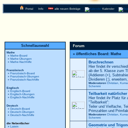
Portal
Info
alle neuen Beiträge
Kalender
Schnellauswahl
Forum
Mathe
» öffentliches Board: Mathe
»
Mathe-Board
»
Mathe-Übungen
Bruchrechnen
»
Mathe-Nachhilfe
Hier findet ihr versch
Französisch
ab der 5. Klasse zum 
»
Französisch-Board
(Addieren (+), Subtrahier
»
Französisch-Übungen
Dividieren (:), erweitern,
»
Französisch-Nachhilfe
Moderatoren
Christian
,
Kuma
Schemmi
Englisch
»
Englisch-Board
Teilbarkeit natürliche
»
Englisch-Übungen
»
Englisch-Nachhilfe
Hier findet ihr Platz f
"Teilbarkeit":
Deutsch
Teiler und Vielfache, Te
»
Deutsch-Board
Primzahlen und Primfak
»
Deutsch-Übungen
Moderatoren
Christian
,
Kuma
»
Deutsch-Nachhilfe
Schemmi
die Nebenfächer
Geometrie und Trigon
»
Latein