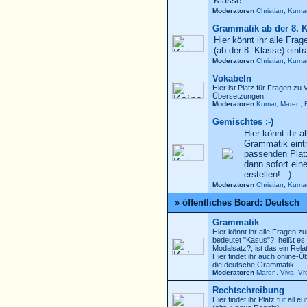
Klasse.
Moderatoren
Christian
,
Kuma
Grammatik ab der 8. 
Hier könnt ihr alle Fra
(ab der 8. Klasse) eintr
Moderatoren
Christian
,
Kuma
Vokabeln
Hier ist Platz für Fragen zu
Übersetzungen ...
Moderatoren
Kumar
,
Maren
,
Gemischtes :-)
Hier könnt ihr a
Grammatik eintr
passenden Platz
dann sofort ein
erstellen! :-)
Moderatoren
Christian
,
Kuma
» öffentliches Board: Deutsch
Grammatik
Hier könnt ihr alle Fragen
bedeutet "Kasus"?, heißt es
Modalsatz?, ist das ein Rela
Hier findet ihr auch online
die deutsche Grammatik.
Moderatoren
Maren
,
Viva
,
Vr
Rechtschreibung
Hier findet ihr Platz für all