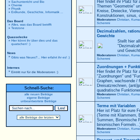
Hier findet ihr Platz für
»
Sachunterricht und Bio
»
Chemie
Themen "Geometrie" und
»
Physik
Kreise, Dreiecke, Viere
»
Erdkunde, Geschichte, Informatik ...
Konstruktionen, sinus, 
Moderatoren
Christian
,
Kuma
Das Board
Schemmi
»
Alles, was das Board betrifft
»
Testzone
Dezimalzahlen, ration
Gewichte
Quasselecke
»
Hier könnt ihr über dies und das
Stellt hier 
quatschen! :)
"Dezimalzah
und Gewicht
News
Moderatoren
Christian
,
Kuma
»
Gibts was Neues?... Hier erfahrt ihr es! :)
Schemmi
Zuordnungen + Funkt
Internes
Hier findet ihr Platz f
»
Eintritt nur für die Moderatoren :)
"Zuordnungen" und "Fun
Graphen, wachsende / f
Dreisatzrechnen, (anti)
Schnell-Suche:
quadratische Funktionen
alle neuen Beiträge
Moderatoren
Christian
,
Kuma
eigene Beiträge
Schemmi
unbeantwortete Beiträge
Terme mit Variablen
Hier ist Platz für eur
(Terme mit Klammern, B
Summen, Binomische Fo
binomischen Formeln...
Moderatoren
Christian
,
Kuma
Schemmi