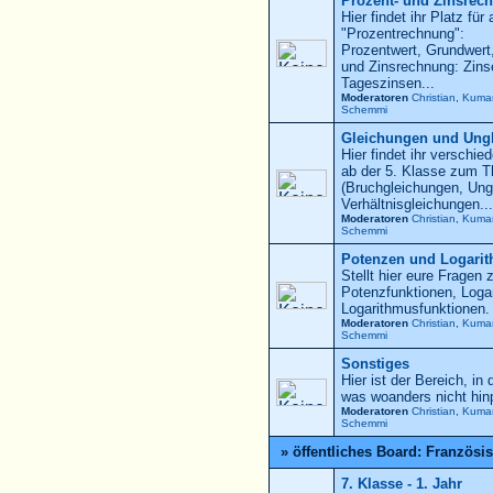
Prozent- und Zinsrec
Hier findet ihr Platz f
"Prozentrechnung":
Prozentwert, Grundwert
und Zinsrechnung: Zinse
Tageszinsen...
Moderatoren
Christian
,
Kuma
Schemmi
Gleichungen und Ung
Hier findet ihr versch
ab der 5. Klasse zum 
(Bruchgleichungen, Ung
Verhältnisgleichungen...
Moderatoren
Christian
,
Kuma
Schemmi
Potenzen und Logari
Stellt hier eure Frage
Potenzfunktionen, Loga
Logarithmusfunktionen.
Moderatoren
Christian
,
Kuma
Schemmi
Sonstiges
Hier ist der Bereich, in 
was woanders nicht hin
Moderatoren
Christian
,
Kuma
Schemmi
» öffentliches Board: Französi
7. Klasse - 1. Jahr