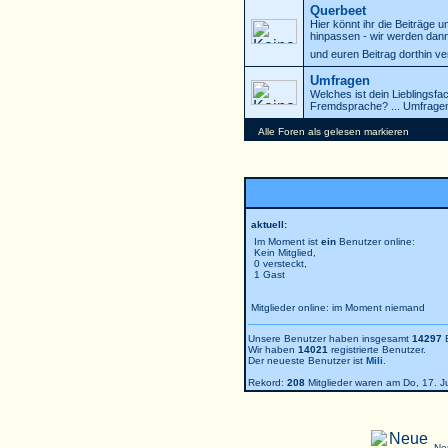
Querbeet
Hier könnt ihr die Beiträge 
hinpassen - wir werden dann
und euren Beitrag dorthin v
Umfragen
Welches ist dein Lieblingsf
Fremdsprache? ... Umfragen
Alle Foren als gelesen markieren
aktuell:
Im Moment ist
ein
Benutzer online:
Kein Mitglied,
0 versteckt,
1 Gast
Mitglieder online: im Moment niemand
Unsere Benutzer haben insgesamt
14297
B
Wir haben
14021
registrierte Benutzer.
Der neueste Benutzer ist
Mili
.
Rekord:
208
Mitglieder waren am Do, 17. Jul
Ne