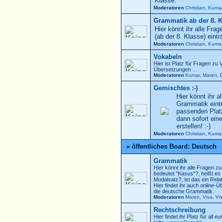
Klasse.
Moderatoren
Christian
,
Kuma
Grammatik ab der 8. 
Hier könnt ihr alle Fra
(ab der 8. Klasse) eintr
Moderatoren
Christian
,
Kuma
Vokabeln
Hier ist Platz für Fragen zu
Übersetzungen ...
Moderatoren
Kumar
,
Maren
,
Gemischtes :-)
Hier könnt ihr a
Grammatik eintr
passenden Platz
dann sofort ein
erstellen! :-)
Moderatoren
Christian
,
Kuma
» öffentliches Board: Deutsch
Grammatik
Hier könnt ihr alle Fragen
bedeutet "Kasus"?, heißt es
Modalsatz?, ist das ein Rela
Hier findet ihr auch online
die deutsche Grammatik.
Moderatoren
Maren
,
Viva
,
Vr
Rechtschreibung
Hier findet ihr Platz für all