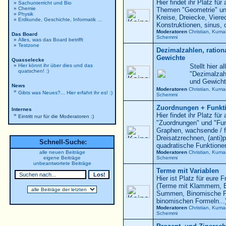
Hier findet ihr Platz für
»
Sachunterricht und Bio
»
Chemie
Themen "Geometrie" und
»
Physik
Kreise, Dreiecke, Viere
»
Erdkunde, Geschichte, Informatik ...
Konstruktionen, sinus, 
Moderatoren
Christian
,
Kuma
Das Board
Schemmi
»
Alles, was das Board betrifft
»
Testzone
Dezimalzahlen, ration
Gewichte
Quasselecke
»
Hier könnt ihr über dies und das
Stellt hier 
quatschen! :)
"Dezimalzah
und Gewicht
News
Moderatoren
Christian
,
Kuma
»
Gibts was Neues?... Hier erfahrt ihr es! :)
Schemmi
Zuordnungen + Funkt
Internes
Hier findet ihr Platz f
»
Eintritt nur für die Moderatoren :)
"Zuordnungen" und "Fun
Graphen, wachsende / f
Dreisatzrechnen, (anti)
Schnell-Suche:
quadratische Funktionen
alle neuen Beiträge
Moderatoren
Christian
,
Kuma
eigene Beiträge
Schemmi
unbeantwortete Beiträge
Terme mit Variablen
Hier ist Platz für eur
(Terme mit Klammern, B
Summen, Binomische Fo
binomischen Formeln...
Moderatoren
Christian
,
Kuma
Schemmi