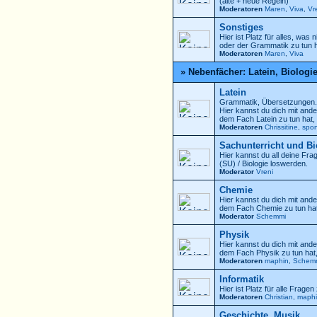
(alte + neue Regeln)
Moderatoren
Maren
,
Viva
,
Vr
Sonstiges
Hier ist Platz für alles, was
oder der Grammatik zu tun h
Moderatoren
Maren
,
Viva
» Nebenfächer: Latein, Biologi
Latein
Grammatik, Übersetzungen.
Hier kannst du dich mit ande
dem Fach Latein zu tun hat,
Moderatoren
Chrissitine
,
spo
Sachunterricht und Bi
Hier kannst du all deine Fr
(SU) / Biologie loswerden.
Moderator
Vreni
Chemie
Hier kannst du dich mit ande
dem Fach Chemie zu tun hat
Moderator
Schemmi
Physik
Hier kannst du dich mit ande
dem Fach Physik zu tun hat
Moderatoren
maphin
,
Schem
Informatik
Hier ist Platz für alle Frage
Moderatoren
Christian
,
maph
Geschichte, Musik ...