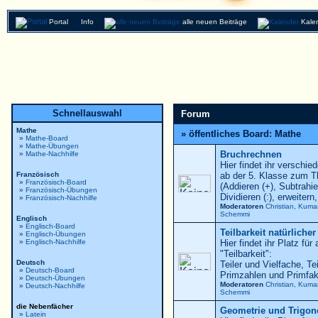
Portal
Info
alle neuen Beiträge
Kale
Schnellauswahl
Forum
Mathe
» öffentliches Board: Mathe
»
Mathe-Board
»
Mathe-Übungen
Bruchrechnen
»
Mathe-Nachhilfe
Hier findet ihr versch
Französisch
ab der 5. Klasse zum 
»
Französisch-Board
(Addieren (+), Subtrahier
»
Französisch-Übungen
Dividieren (:), erweitern,
»
Französisch-Nachhilfe
Moderatoren
Christian
,
Kuma
Schemmi
Englisch
»
Englisch-Board
Teilbarkeit natürliche
»
Englisch-Übungen
»
Englisch-Nachhilfe
Hier findet ihr Platz f
"Teilbarkeit":
Deutsch
Teiler und Vielfache, Te
»
Deutsch-Board
Primzahlen und Primfak
»
Deutsch-Übungen
Moderatoren
Christian
,
Kuma
»
Deutsch-Nachhilfe
Schemmi
die Nebenfächer
Geometrie und Trigon
»
Latein