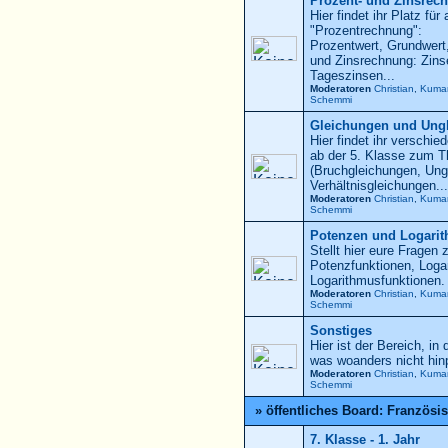
Prozent- und Zinsrec
Hier findet ihr Platz f
"Prozentrechnung":
Prozentwert, Grundwert
und Zinsrechnung: Zinse
Tageszinsen...
Moderatoren
Christian
,
Kuma
Schemmi
Gleichungen und Ung
Hier findet ihr versch
ab der 5. Klasse zum 
(Bruchgleichungen, Ung
Verhältnisgleichungen...
Moderatoren
Christian
,
Kuma
Schemmi
Potenzen und Logari
Stellt hier eure Frage
Potenzfunktionen, Loga
Logarithmusfunktionen.
Moderatoren
Christian
,
Kuma
Schemmi
Sonstiges
Hier ist der Bereich, in 
was woanders nicht hin
Moderatoren
Christian
,
Kuma
Schemmi
» öffentliches Board: Französi
7. Klasse - 1. Jahr