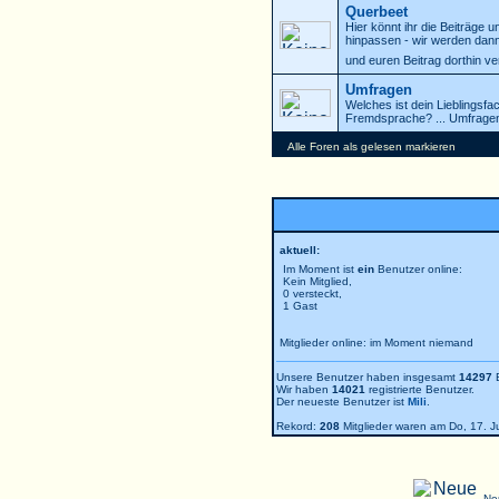
Querbeet
Hier könnt ihr die Beiträge 
hinpassen - wir werden dann
und euren Beitrag dorthin v
Umfragen
Welches ist dein Lieblingsf
Fremdsprache? ... Umfragen
Alle Foren als gelesen markieren
aktuell:
Im Moment ist
ein
Benutzer online:
Kein Mitglied,
0 versteckt,
1 Gast
Mitglieder online: im Moment niemand
Unsere Benutzer haben insgesamt
14297
B
Wir haben
14021
registrierte Benutzer.
Der neueste Benutzer ist
Mili
.
Rekord:
208
Mitglieder waren am Do, 17. Jul
Ne