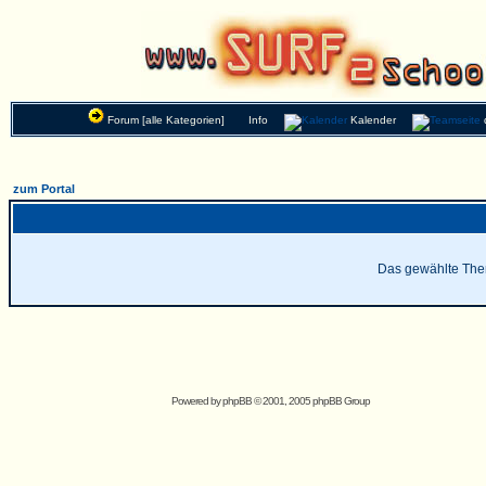
Forum [alle Kategorien]
Info
Kalender
zum Portal
Das gewählte Thema
Powered by
phpBB
© 2001, 2005 phpBB Group