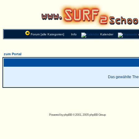
Forum [alle Kategorien]
Info
Kalender
zum Portal
Das gewählte Thema
Powered by
phpBB
© 2001, 2005 phpBB Group