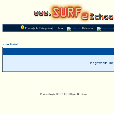
Forum [alle Kategorien]
Info
Kalender
zum Portal
Das gewählte Thema
Powered by
phpBB
© 2001, 2005 phpBB Group