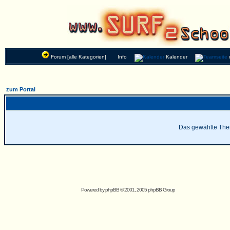
Forum [alle Kategorien]
Info
Kalender
zum Portal
Das gewählte Thema
Powered by
phpBB
© 2001, 2005 phpBB Group