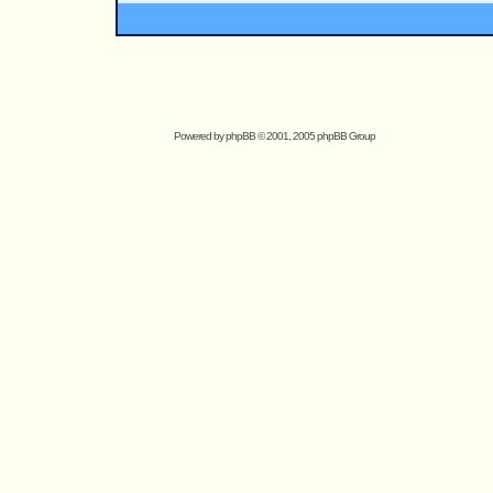
Powered by
phpBB
© 2001, 2005 phpBB Group