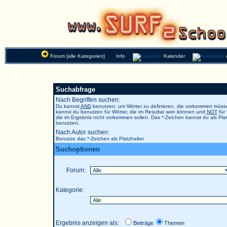
Forum [alle Kategorien]
Info
Kalender
Suchabfrage
Nach Begriffen suchen:
Du kannst
AND
benutzen, um Wörter zu definieren, die vorkommen müs
kannst du benutzen für Wörter, die im Resultat sein können und
NOT
für 
die im Ergebnis nicht vorkommen sollen. Das *-Zeichen kannst du als Plat
benutzen.
Nach Autor suchen:
Benutze das *-Zeichen als Platzhalter
Suchoptionen
Forum:
Kategorie:
Ergebnis anzeigen als:
Beiträge
Themen