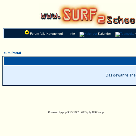
Forum [alle Kategorien]
Info
Kalender
zum Portal
Das gewählte Thema
Powered by
phpBB
© 2001, 2005 phpBB Group