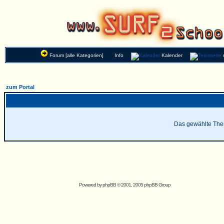
Forum [alle Kategorien]
Info
Kalender
zum Portal
Das gewählte Thema
Powered by
phpBB
© 2001, 2005 phpBB Group