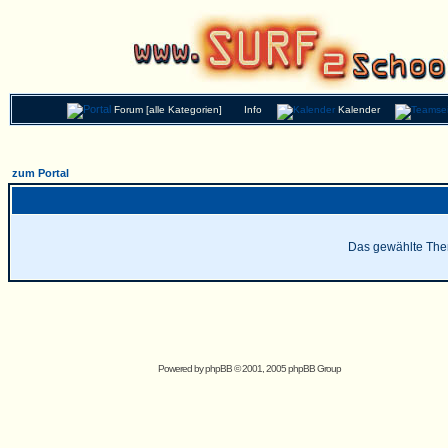
Forum [alle Kategorien]
Info
Kalender
zum Portal
Das gewählte Thema
Powered by
phpBB
© 2001, 2005 phpBB Group