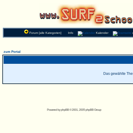
Forum [alle Kategorien]
Info
Kalender
zum Portal
Das gewählte Thema
Powered by
phpBB
© 2001, 2005 phpBB Group