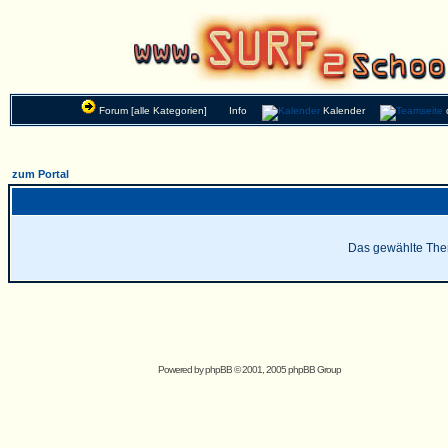
Forum [alle Kategorien]
Info
Kalender
zum Portal
Das gewählte Thema
Powered by
phpBB
© 2001, 2005 phpBB Group