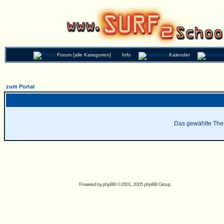
Forum [alle Kategorien]
Info
Kalender
zum Portal
Das gewählte Thema
Powered by
phpBB
© 2001, 2005 phpBB Group