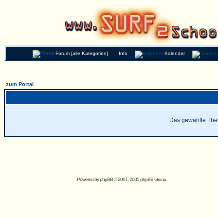
Forum [alle Kategorien]
Info
Kalender
zum Portal
Das gewählte Thema
Powered by
phpBB
© 2001, 2005 phpBB Group