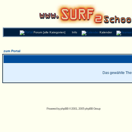
Forum [alle Kategorien]
Info
Kalender
zum Portal
Das gewählte Thema
Powered by
phpBB
© 2001, 2005 phpBB Group