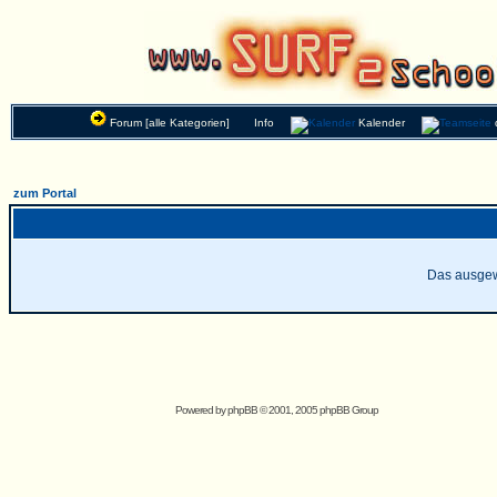
Forum [alle Kategorien]
Info
Kalender
zum Portal
Das ausgewä
Powered by
phpBB
© 2001, 2005 phpBB Group