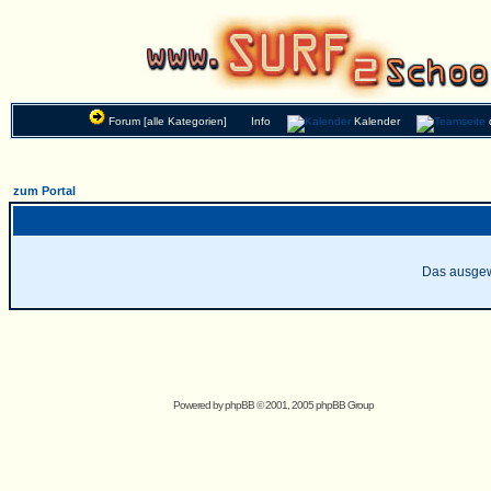
Forum [alle Kategorien]
Info
Kalender
zum Portal
Das ausgewä
Powered by
phpBB
© 2001, 2005 phpBB Group