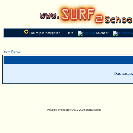
Forum [alle Kategorien]
Info
Kalender
zum Portal
Das ausgewä
Powered by
phpBB
© 2001, 2005 phpBB Group