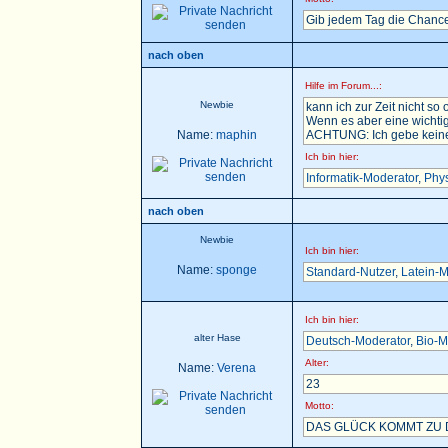
Gib jedem Tag die Chance
nach oben
Hilfe im Forum...:
Newbie
kann ich zur Zeit nicht so 
Wenn es aber eine wichtig
Name:
maphin
ACHTUNG: Ich gebe keine H
Ich bin hier:
Informatik-Moderator
,
Phys
nach oben
Newbie
Ich bin hier:
Name:
sponge
Standard-Nutzer
,
Latein-M
Ich bin hier:
alter Hase
Deutsch-Moderator
,
Bio-M
Alter:
Name:
Verena
23
Motto:
DAS GLÜCK KOMMT ZU D