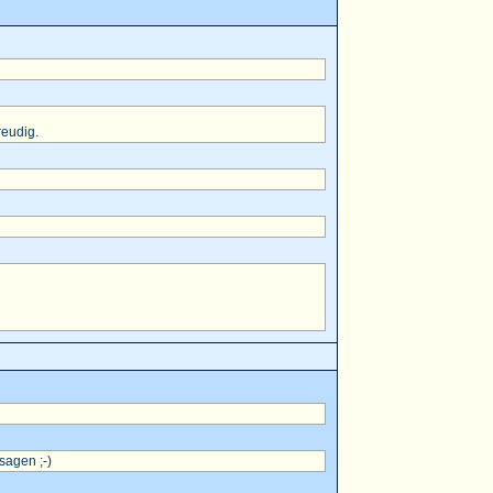
reudig.
sagen ;-)