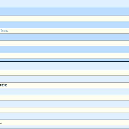
asiens
istik
..