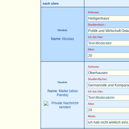
nach oben
Adresse:
Heiligenhaus
Studienfach::
Newbie
Politik und Wirtschaft Ost
Ich bin hier:
Name:
Nicolas
Test-Moderator
Alter:
20
Adresse:
Oberhausen
Studienfächer:
Newbie
Germanistik und Komparat
Name:
Maike (alias
Ich bin hier:
Panda)
Test-Moderatorin
Alter:
20
Motto:
ich hab nicht wirklich eins.