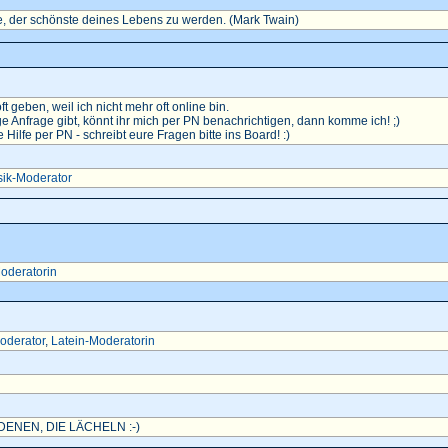
, der schönste deines Lebens zu werden. (Mark Twain)
oft geben, weil ich nicht mehr oft online bin.
e Anfrage gibt, könnt ihr mich per PN benachrichtigen, dann komme ich! ;)
ilfe per PN - schreibt eure Fragen bitte ins Board! :)
ik-Moderator
oderatorin
oderator
,
Latein-Moderatorin
ENEN, DIE LÄCHELN :-)