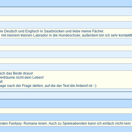
diere Deutsch und Englisch in Saarbrücken und liebe meine Fächer.
 mit meinem kleinen Labrador in die Hundeschule; außerdem bin ich sehr kontaktf
ch das Beste draus!
erträume nicht dein Leben!
ll
rage nach der Frage stellen, auf die der Text die Antwort ist :-)
ebsten Fantasy- Romane lesen. Auch zu Spieleabenden kann ich einfach nicht nein 