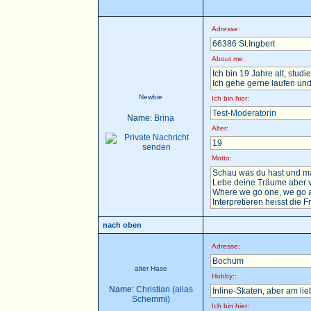
Adresse:
66386 St.Ingbert
About me:
Ich bin 19 Jahre alt, stu
Ich gehe gerne laufen und
Newbie
Ich bin hier:
Test-Moderatorin
Name:
Brina
Alter:
19
Motto:
Schau was du hast und ma
Lebe deine Träume aber v
Where we go one, we go a
Interpretieren heisst die F
nach oben
Adresse:
Bochum
alter Hase
Hobby::
Name:
Christian (alias
Inline-Skaten, aber am li
Schemmi)
Ich bin hier: