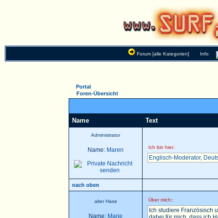
Forum [alle Kategorien]
Info
Portal
Foren-Übersicht
Name
Text
Administrator
Ich bin hier:
Name:
Maren
Englisch-Moderator
,
Deut
nach oben
Über mich::
alter Hase
Ich studiere Französisch u
Name:
Marie
dabei für mich, dass ich 