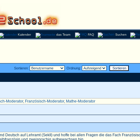
Kalender
das Team
FAQ
Suchen
Sortieren:
Ordnung:
sch-Moderator
,
Französisch-Moderator
,
Mathe-Moderator
nd Deutsch auf Lehramt (SekII) und hoffe bei allen Fragen die das Fach Französisch 
Halbfranzösin und zweisprachig aufgewachsen bin...