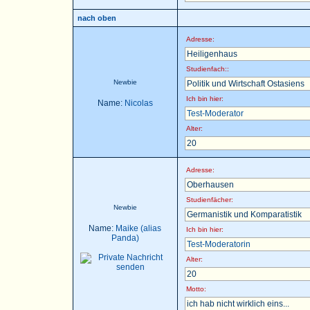
nach oben
Adresse:
Heiligenhaus
Studienfach::
Newbie
Politik und Wirtschaft Ostasiens
Ich bin hier:
Name:
Nicolas
Test-Moderator
Alter:
20
Adresse:
Oberhausen
Studienfächer:
Newbie
Germanistik und Komparatistik
Name:
Maike (alias
Ich bin hier:
Panda)
Test-Moderatorin
Alter:
20
Motto:
ich hab nicht wirklich eins...