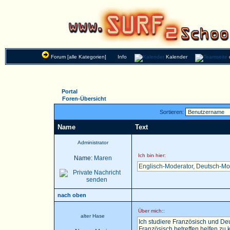
Forum [alle Kategorien]
Info
Kalender
Portal
Foren-Übersicht
Sortieren:
Name
Text
Administrator
Ich bin hier:
Name:
Maren
Englisch-Moderator
,
Deutsch-Mo
nach oben
Über mich::
alter Hase
Ich studiere Französisch und Deu
Französisch betreffen helfen zu k