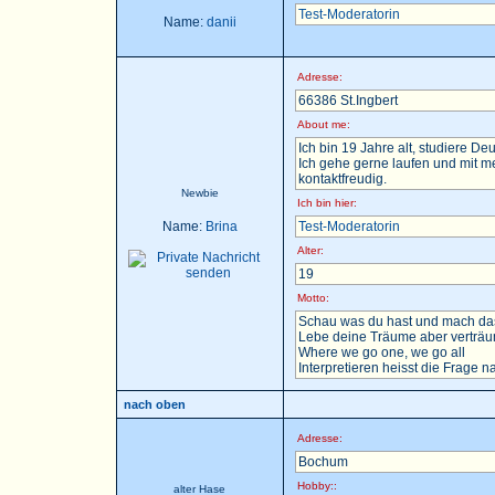
Test-Moderatorin
Name:
danii
Adresse:
66386 St.Ingbert
About me:
Ich bin 19 Jahre alt, studiere D
Ich gehe gerne laufen und mit m
kontaktfreudig.
Newbie
Ich bin hier:
Name:
Brina
Test-Moderatorin
Alter:
19
Motto:
Schau was du hast und mach das
Lebe deine Träume aber verträu
Where we go one, we go all
Interpretieren heisst die Frage nac
nach oben
Adresse:
Bochum
Hobby::
alter Hase