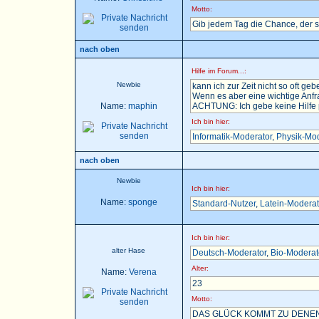
Motto:
Gib jedem Tag die Chance, der 
nach oben
Hilfe im Forum...:
Newbie
kann ich zur Zeit nicht so oft gebe
Wenn es aber eine wichtige Anfra
Name:
maphin
ACHTUNG: Ich gebe keine Hilfe pe
Ich bin hier:
Informatik-Moderator
,
Physik-Mod
nach oben
Newbie
Ich bin hier:
Name:
sponge
Standard-Nutzer
,
Latein-Moderat
Ich bin hier:
alter Hase
Deutsch-Moderator
,
Bio-Moderat
Alter:
Name:
Verena
23
Motto:
DAS GLÜCK KOMMT ZU DENEN,