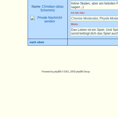
Inline-Skaten, aber am liebsten
Name:
Christian (alias
sagen ;-)
Schemmi)
Ich bin hier:
Chemie-Moderator
,
Physik-Mode
Motto:
Das Leben ist ein Spiel. Und Sp
sonst betrügt dich das Spiel auch.
nach oben
Powered by
phpBB
© 2001, 2005 phpBB Group