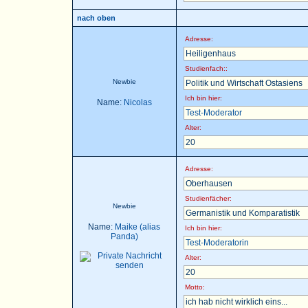
nach oben
Adresse:
Heiligenhaus
Studienfach::
Newbie
Politik und Wirtschaft Ostasiens
Ich bin hier:
Name:
Nicolas
Test-Moderator
Alter:
20
Adresse:
Oberhausen
Studienfächer:
Newbie
Germanistik und Komparatistik
Name:
Maike (alias
Ich bin hier:
Panda)
Test-Moderatorin
Alter:
20
Motto:
ich hab nicht wirklich eins...