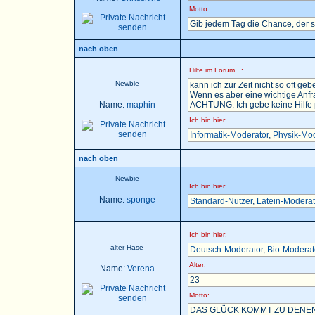
Motto:
Gib jedem Tag die Chance, der 
nach oben
Hilfe im Forum...:
Newbie
kann ich zur Zeit nicht so oft gebe
Wenn es aber eine wichtige Anfra
Name:
maphin
ACHTUNG: Ich gebe keine Hilfe pe
Ich bin hier:
Informatik-Moderator
,
Physik-Mod
nach oben
Newbie
Ich bin hier:
Name:
sponge
Standard-Nutzer
,
Latein-Moderat
Ich bin hier:
alter Hase
Deutsch-Moderator
,
Bio-Moderat
Alter:
Name:
Verena
23
Motto:
DAS GLÜCK KOMMT ZU DENEN,