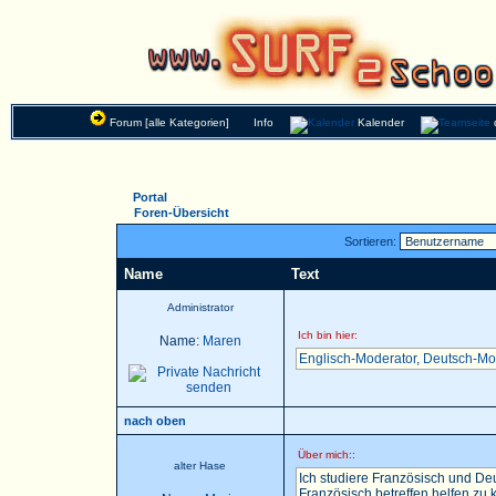
Forum [alle Kategorien]
Info
Kalender
Portal
Foren-Übersicht
Sortieren:
Name
Text
Administrator
Ich bin hier:
Name:
Maren
Englisch-Moderator
,
Deutsch-Mo
nach oben
Über mich::
alter Hase
Ich studiere Französisch und Deu
Französisch betreffen helfen zu k