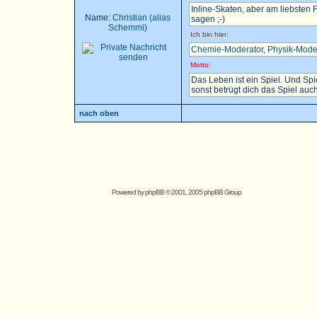
Inline-Skaten, aber am liebsten
Name:
Christian (alias
sagen ;-)
Schemmi)
Ich bin hier:
Chemie-Moderator
,
Physik-Mode
Motto:
Das Leben ist ein Spiel. Und Sp
sonst betrügt dich das Spiel auch.
nach oben
Powered by
phpBB
© 2001, 2005 phpBB Group