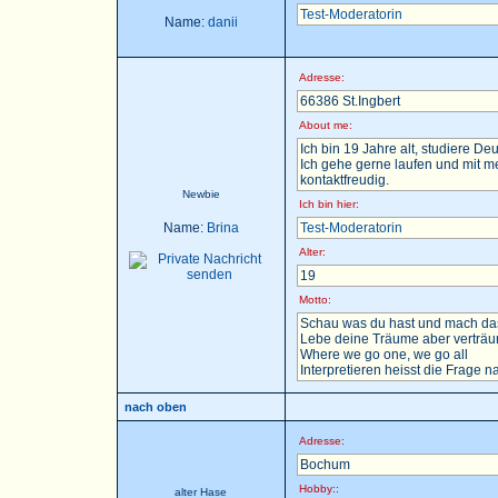
Test-Moderatorin
Name:
danii
Adresse:
66386 St.Ingbert
About me:
Ich bin 19 Jahre alt, studiere D
Ich gehe gerne laufen und mit m
kontaktfreudig.
Newbie
Ich bin hier:
Name:
Brina
Test-Moderatorin
Alter:
19
Motto:
Schau was du hast und mach das
Lebe deine Träume aber verträu
Where we go one, we go all
Interpretieren heisst die Frage nac
nach oben
Adresse:
Bochum
Hobby::
alter Hase