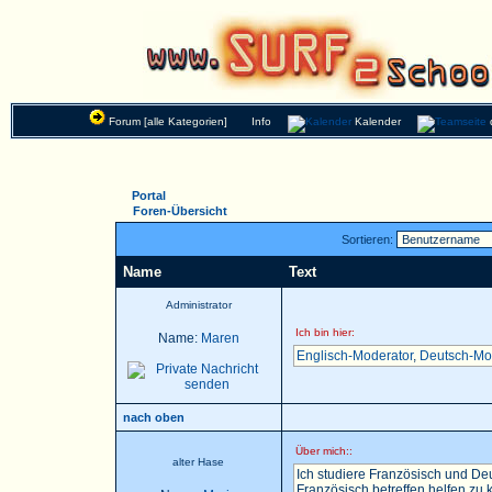
Forum [alle Kategorien]
Info
Kalender
Portal
Foren-Übersicht
Sortieren:
Name
Text
Administrator
Ich bin hier:
Name:
Maren
Englisch-Moderator
,
Deutsch-Mo
nach oben
Über mich::
alter Hase
Ich studiere Französisch und Deu
Französisch betreffen helfen zu k