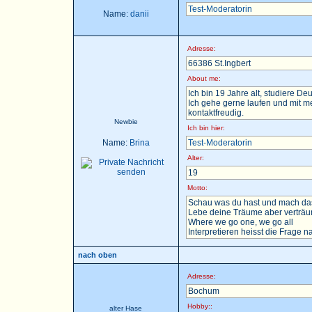
Test-Moderatorin
Name:
danii
Adresse:
66386 St.Ingbert
About me:
Ich bin 19 Jahre alt, studiere D
Ich gehe gerne laufen und mit m
kontaktfreudig.
Newbie
Ich bin hier:
Name:
Brina
Test-Moderatorin
Alter:
19
Motto:
Schau was du hast und mach das
Lebe deine Träume aber verträu
Where we go one, we go all
Interpretieren heisst die Frage nac
nach oben
Adresse:
Bochum
Hobby::
alter Hase