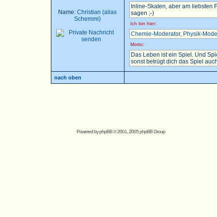
Inline-Skaten, aber am liebsten
Name:
Christian (alias
sagen ;-)
Schemmi)
Ich bin hier:
Chemie-Moderator
,
Physik-Mode
Motto:
Das Leben ist ein Spiel. Und Sp
sonst betrügt dich das Spiel auch.
nach oben
Powered by
phpBB
© 2001, 2005 phpBB Group