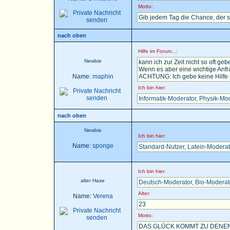
Motto:
Gib jedem Tag die Chance, der 
nach oben
Hilfe im Forum...:
Newbie
kann ich zur Zeit nicht so oft gebe
Wenn es aber eine wichtige Anfra
Name:
maphin
ACHTUNG: Ich gebe keine Hilfe pe
Ich bin hier:
Informatik-Moderator
,
Physik-Mod
nach oben
Newbie
Ich bin hier:
Name:
sponge
Standard-Nutzer
,
Latein-Moderat
Ich bin hier:
alter Hase
Deutsch-Moderator
,
Bio-Moderat
Alter:
Name:
Verena
23
Motto:
DAS GLÜCK KOMMT ZU DENEN,