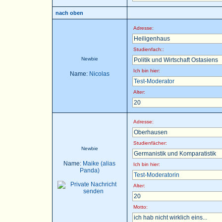
nach oben
Adresse:
Heiligenhaus
Studienfach::
Newbie
Politik und Wirtschaft Ostasiens
Ich bin hier:
Name:
Nicolas
Test-Moderator
Alter:
20
Adresse:
Oberhausen
Studienfächer:
Newbie
Germanistik und Komparatistik
Name:
Maike (alias
Ich bin hier:
Panda)
Test-Moderatorin
Alter:
20
Motto:
ich hab nicht wirklich eins...