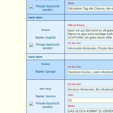
Motto:
Gib jedem Tag die Chance, der 
nach oben
Hilfe im Forum...:
Newbie
kann ich zur Zeit nicht so oft gebe
Wenn es aber eine wichtige Anfra
Name:
maphin
ACHTUNG: Ich gebe keine Hilfe pe
Ich bin hier:
Informatik-Moderator
,
Physik-Mod
nach oben
Newbie
Ich bin hier:
Name:
sponge
Standard-Nutzer
,
Latein-Moderat
Ich bin hier:
alter Hase
Deutsch-Moderator
,
Bio-Moderat
Alter:
Name:
Verena
23
Motto:
DAS GLÜCK KOMMT ZU DENEN,