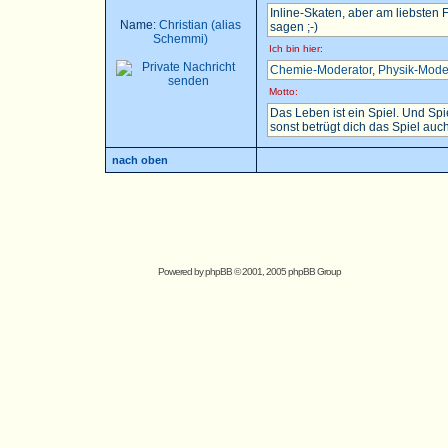
Inline-Skaten, aber am liebsten
Name:
Christian (alias
sagen ;-)
Schemmi)
Ich bin hier:
Chemie-Moderator
,
Physik-Mode
Motto:
Das Leben ist ein Spiel. Und Sp
sonst betrügt dich das Spiel auch.
nach oben
Powered by
phpBB
© 2001, 2005 phpBB Group