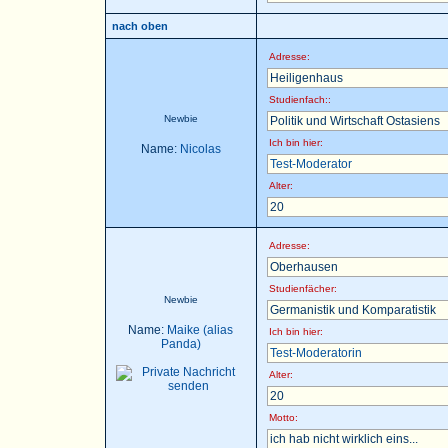
nach oben
Adresse:
Heiligenhaus
Studienfach::
Newbie
Politik und Wirtschaft Ostasiens
Ich bin hier:
Name:
Nicolas
Test-Moderator
Alter:
20
Adresse:
Oberhausen
Studienfächer:
Newbie
Germanistik und Komparatistik
Name:
Maike (alias
Ich bin hier:
Panda)
Test-Moderatorin
Alter:
20
Motto:
ich hab nicht wirklich eins...