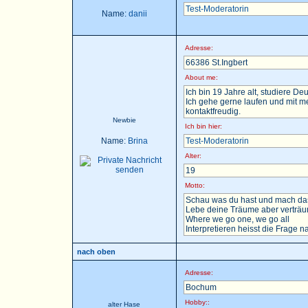
Test-Moderatorin
Name:
danii
Adresse:
66386 St.Ingbert
About me:
Ich bin 19 Jahre alt, studiere D
Ich gehe gerne laufen und mit m
kontaktfreudig.
Newbie
Ich bin hier:
Name:
Brina
Test-Moderatorin
Alter:
19
Motto:
Schau was du hast und mach das
Lebe deine Träume aber verträu
Where we go one, we go all
Interpretieren heisst die Frage nac
nach oben
Adresse:
Bochum
Hobby::
alter Hase