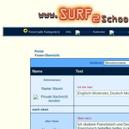
Forum [alle Kategorien]
Info
Kalender
Portal
Foren-Übersicht
Sortieren:
Name
Text
Administrator
Ich bin hier:
Name:
Maren
Englisch-Moderator
,
Deutsch-Mo
nach oben
Über mich::
alter Hase
Ich studiere Französisch und Deu
Französisch betreffen helfen zu k