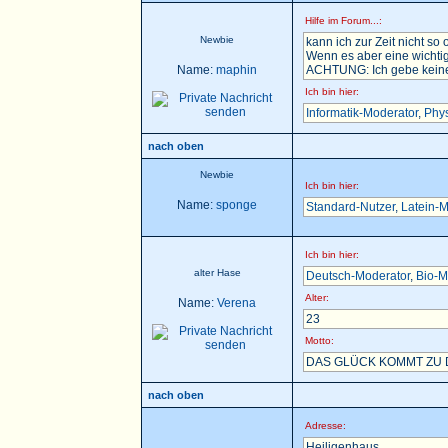
Hilfe im Forum...:
Newbie
kann ich zur Zeit nicht so 
Wenn es aber eine wichtig
Name:
maphin
ACHTUNG: Ich gebe keine H
Ich bin hier:
Informatik-Moderator
,
Phys
nach oben
Newbie
Ich bin hier:
Name:
sponge
Standard-Nutzer
,
Latein-M
Ich bin hier:
alter Hase
Deutsch-Moderator
,
Bio-M
Alter:
Name:
Verena
23
Motto:
DAS GLÜCK KOMMT ZU D
nach oben
Adresse:
Heiligenhaus