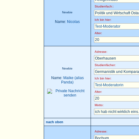
Studienfach::
Newbie
Politik und Wirtschaft Ost
Ich bin hier:
Name:
Nicolas
Test-Moderator
Alter:
20
Adresse:
Oberhausen
Studienfächer:
Newbie
Germanistik und Komparat
Name:
Maike (alias
Ich bin hier:
Panda)
Test-Moderatorin
Alter:
20
Motto:
ich hab nicht wirklich eins.
nach oben
Adresse:
Bochum