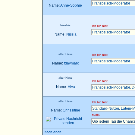
Französisch-Moderator
Name:
Anne-Sophie
Newbie
Ich bin hier:
Französisch-Moderator
Name:
Nissia
alter Hase
Ich bin hier:
Französisch-Moderator
Name:
fdaymarc
alter Hase
Ich bin hier:
Name:
Viva
Französisch-Moderator
,
D
alter Hase
Ich bin hier:
Standard-Nutzer
,
Latein-M
Name:
Chrissitine
Motto:
Gib jedem Tag die Chance
nach oben