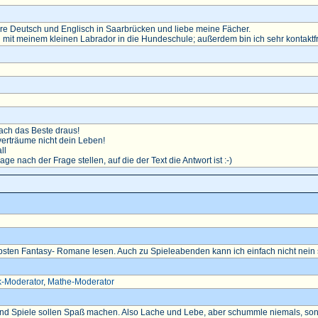
diere Deutsch und Englisch in Saarbrücken und liebe meine Fächer.
 mit meinem kleinen Labrador in die Hundeschule; außerdem bin ich sehr kontaktf
ch das Beste draus!
erträume nicht dein Leben!
ll
rage nach der Frage stellen, auf die der Text die Antwort ist :-)
ebsten Fantasy- Romane lesen. Auch zu Spieleabenden kann ich einfach nicht nein 
k-Moderator
,
Mathe-Moderator
Und Spiele sollen Spaß machen. Also Lache und Lebe, aber schummle niemals, sonst 