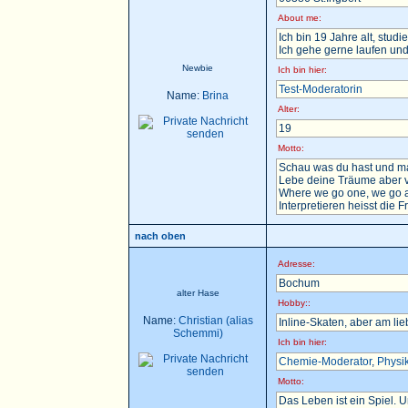
About me:
Ich bin 19 Jahre alt, stu
Ich gehe gerne laufen und
Newbie
Ich bin hier:
Test-Moderatorin
Name:
Brina
Alter:
19
Motto:
Schau was du hast und ma
Lebe deine Träume aber v
Where we go one, we go a
Interpretieren heisst die F
nach oben
Adresse:
Bochum
alter Hase
Hobby::
Name:
Christian (alias
Inline-Skaten, aber am li
Schemmi)
Ich bin hier:
Chemie-Moderator
,
Physi
Motto:
Das Leben ist ein Spiel. 