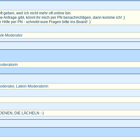
oft geben, weil ich nicht mehr oft online bin.
e Anfrage gibt, könnt ihr mich per PN benachrichtigen, dann komme ich! ;)
ilfe per PN - schreibt eure Fragen bitte ins Board! :)
ik-Moderator
oderatorin
oderator
,
Latein-Moderatorin
ENEN, DIE LÄCHELN :-)