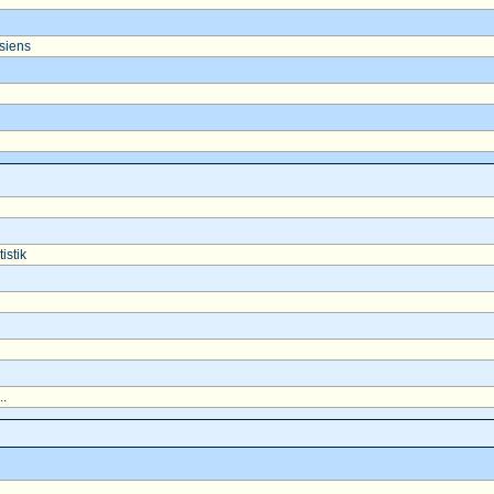
asiens
istik
..