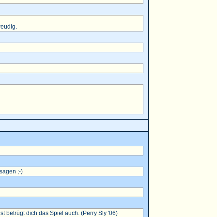
reudig.
sagen ;-)
betrügt dich das Spiel auch. (Perry Sly '06)