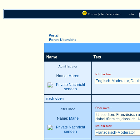
Forum [alle Kategorien]
Info
Portal
Foren-Übersicht
Name
Text
Administrator
Ich bin hier:
Name:
Maren
Englisch-Moderator
,
Deut
nach oben
Über mich::
alter Hase
Ich studiere Französisch u
Name:
Marie
dabei für mich, dass ich 
Ich bin hier:
Französisch-Moderator