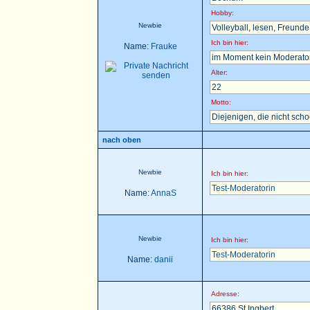
Hobby:
Newbie
Volleyball, lesen, Freunde t
Ich bin hier:
Name:
Frauke
im Moment kein Moderator 
Alter:
22
Motto:
Diejenigen, die nicht sch
nach oben
Newbie
Ich bin hier:
Test-Moderatorin
Name:
AnnaS
Newbie
Ich bin hier:
Test-Moderatorin
Name:
danii
Adresse:
66386 St.Ingbert