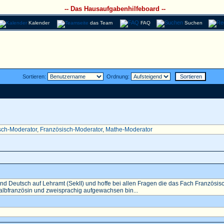
-- Das Hausaufgabenhilfeboard --
Kalender
das Team
FAQ
Suchen
Sortieren:
Ordnung:
sch-Moderator
,
Französisch-Moderator
,
Mathe-Moderator
nd Deutsch auf Lehramt (SekII) und hoffe bei allen Fragen die das Fach Französisch 
Halbfranzösin und zweisprachig aufgewachsen bin...