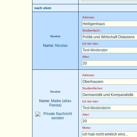
nach oben
Adresse:
Heiligenhaus
Studienfach::
Newbie
Politik und Wirtschaft Ostasiens
Ich bin hier:
Name:
Nicolas
Test-Moderator
Alter:
20
Adresse:
Oberhausen
Studienfächer:
Newbie
Germanistik und Komparatistik
Name:
Maike (alias
Ich bin hier:
Panda)
Test-Moderatorin
Alter:
20
Motto:
ich hab nicht wirklich eins...