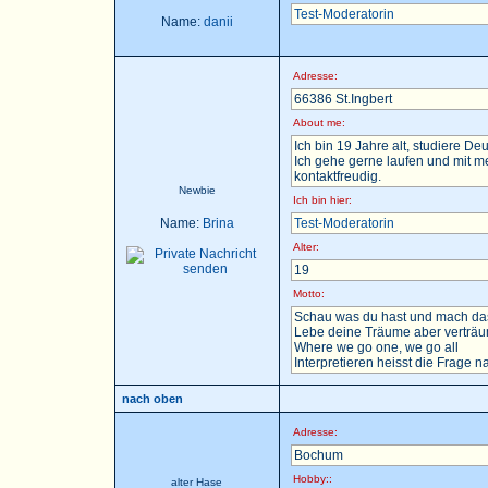
Test-Moderatorin
Name:
danii
Adresse:
66386 St.Ingbert
About me:
Ich bin 19 Jahre alt, studiere D
Ich gehe gerne laufen und mit m
kontaktfreudig.
Newbie
Ich bin hier:
Name:
Brina
Test-Moderatorin
Alter:
19
Motto:
Schau was du hast und mach das
Lebe deine Träume aber verträu
Where we go one, we go all
Interpretieren heisst die Frage nac
nach oben
Adresse:
Bochum
Hobby::
alter Hase