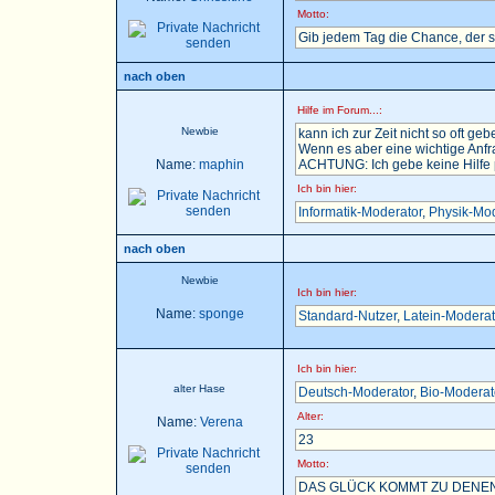
Motto:
Gib jedem Tag die Chance, der 
nach oben
Hilfe im Forum...:
Newbie
kann ich zur Zeit nicht so oft gebe
Wenn es aber eine wichtige Anfra
Name:
maphin
ACHTUNG: Ich gebe keine Hilfe pe
Ich bin hier:
Informatik-Moderator
,
Physik-Mod
nach oben
Newbie
Ich bin hier:
Name:
sponge
Standard-Nutzer
,
Latein-Moderat
Ich bin hier:
alter Hase
Deutsch-Moderator
,
Bio-Moderat
Alter:
Name:
Verena
23
Motto:
DAS GLÜCK KOMMT ZU DENEN,