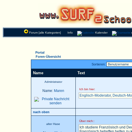
Forum [alle Kategorien]
Info
Kalender
Portal
Foren-Übersicht
Sortieren:
Name
Text
Administrator
Ich bin hier:
Name:
Maren
Englisch-Moderator
,
Deutsch-Mo
nach oben
Über mich::
alter Hase
Ich studiere Französisch und Deu
Französisch betreffen helfen zu k