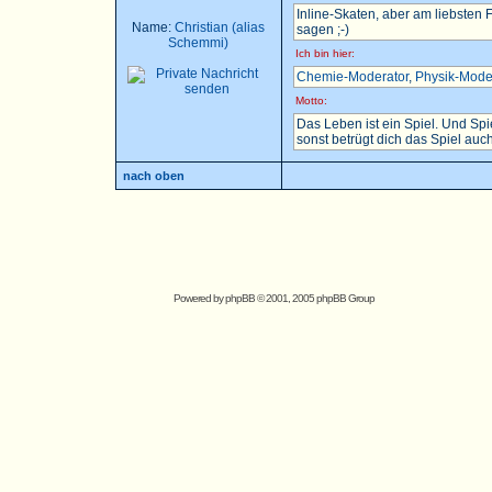
Inline-Skaten, aber am liebsten
Name:
Christian (alias
sagen ;-)
Schemmi)
Ich bin hier:
Chemie-Moderator
,
Physik-Mode
Motto:
Das Leben ist ein Spiel. Und Sp
sonst betrügt dich das Spiel auch.
nach oben
Powered by
phpBB
© 2001, 2005 phpBB Group