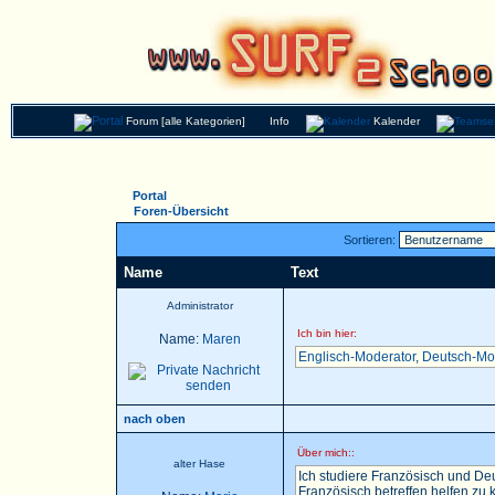
Forum [alle Kategorien]
Info
Kalender
Portal
Foren-Übersicht
Sortieren:
Name
Text
Administrator
Ich bin hier:
Name:
Maren
Englisch-Moderator
,
Deutsch-Mo
nach oben
Über mich::
alter Hase
Ich studiere Französisch und Deu
Französisch betreffen helfen zu k