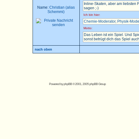
Inline-Skaten, aber am liebsten
Name:
Christian (alias
sagen ;-)
Schemmi)
Ich bin hier:
Chemie-Moderator
,
Physik-Mode
Motto:
Das Leben ist ein Spiel. Und Sp
sonst betrügt dich das Spiel auch.
nach oben
Powered by
phpBB
© 2001, 2005 phpBB Group