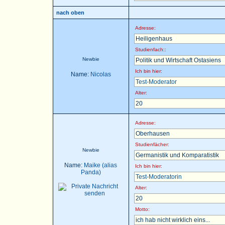
nach oben
Adresse:
Heiligenhaus
Studienfach::
Newbie
Politik und Wirtschaft Ostasiens
Ich bin hier:
Name:
Nicolas
Test-Moderator
Alter:
20
Adresse:
Oberhausen
Studienfächer:
Newbie
Germanistik und Komparatistik
Name:
Maike (alias
Ich bin hier:
Panda)
Test-Moderatorin
Alter:
20
Motto:
ich hab nicht wirklich eins...