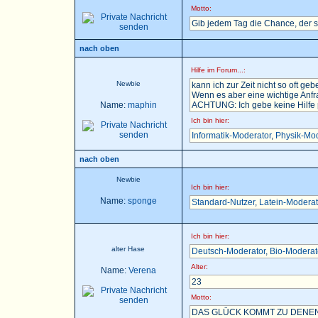
Motto:
Gib jedem Tag die Chance, der 
nach oben
Hilfe im Forum...:
Newbie
kann ich zur Zeit nicht so oft gebe
Wenn es aber eine wichtige Anfra
Name:
maphin
ACHTUNG: Ich gebe keine Hilfe pe
Ich bin hier:
Informatik-Moderator
,
Physik-Mod
nach oben
Newbie
Ich bin hier:
Name:
sponge
Standard-Nutzer
,
Latein-Moderat
Ich bin hier:
alter Hase
Deutsch-Moderator
,
Bio-Moderat
Alter:
Name:
Verena
23
Motto:
DAS GLÜCK KOMMT ZU DENEN,