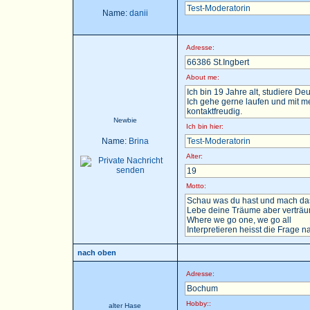
Test-Moderatorin
Name:
danii
Adresse:
66386 St.Ingbert
About me:
Ich bin 19 Jahre alt, studiere D
Ich gehe gerne laufen und mit m
kontaktfreudig.
Newbie
Ich bin hier:
Name:
Brina
Test-Moderatorin
Alter:
19
Motto:
Schau was du hast und mach das
Lebe deine Träume aber verträu
Where we go one, we go all
Interpretieren heisst die Frage nac
nach oben
Adresse:
Bochum
Hobby::
alter Hase