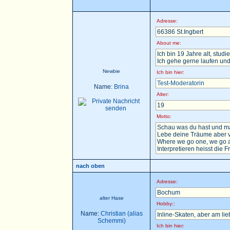
Adresse:
66386 St.Ingbert
About me:
Ich bin 19 Jahre alt, stu
Ich gehe gerne laufen und
Newbie
Ich bin hier:
Test-Moderatorin
Name:
Brina
Alter:
19
Motto:
Schau was du hast und ma
Lebe deine Träume aber v
Where we go one, we go a
Interpretieren heisst die F
nach oben
Adresse:
Bochum
alter Hase
Hobby::
Name:
Christian (alias
Inline-Skaten, aber am li
Schemmi)
Ich bin hier: