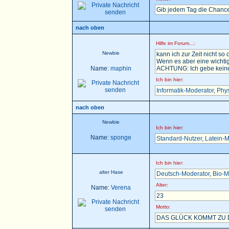
Gib jedem Tag die Chance
nach oben
Hilfe im Forum...:
Newbie
kann ich zur Zeit nicht so 
Wenn es aber eine wichtig
Name:
maphin
ACHTUNG: Ich gebe keine H
Ich bin hier:
Informatik-Moderator
,
Phys
nach oben
Newbie
Ich bin hier:
Name:
sponge
Standard-Nutzer
,
Latein-M
Ich bin hier:
alter Hase
Deutsch-Moderator
,
Bio-M
Alter:
Name:
Verena
23
Motto:
DAS GLÜCK KOMMT ZU D