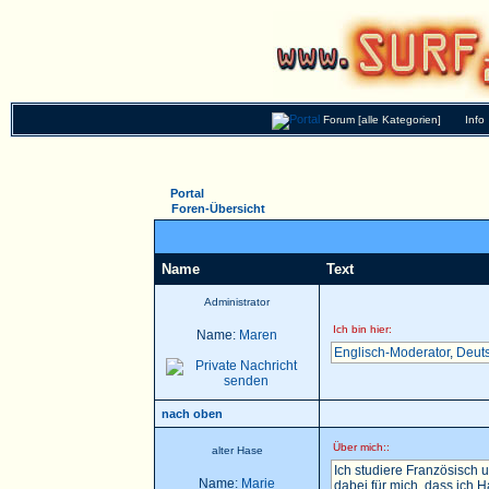
Forum [alle Kategorien]
Info
Portal
Foren-Übersicht
Name
Text
Administrator
Ich bin hier:
Name:
Maren
Englisch-Moderator
,
Deut
nach oben
Über mich::
alter Hase
Ich studiere Französisch u
Name:
Marie
dabei für mich, dass ich 