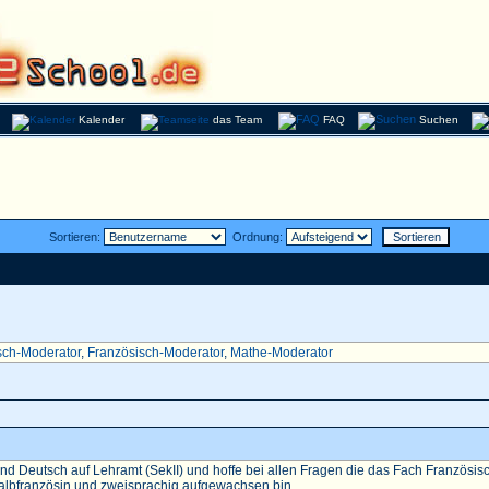
Kalender
das Team
FAQ
Suchen
Sortieren:
Ordnung:
sch-Moderator
,
Französisch-Moderator
,
Mathe-Moderator
nd Deutsch auf Lehramt (SekII) und hoffe bei allen Fragen die das Fach Französisch 
Halbfranzösin und zweisprachig aufgewachsen bin...