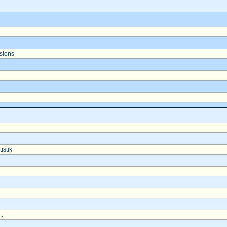
asiens
istik
..