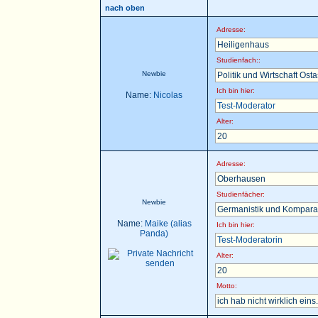
nach oben
Adresse:
Heiligenhaus
Studienfach::
Newbie
Politik und Wirtschaft Ost
Ich bin hier:
Name:
Nicolas
Test-Moderator
Alter:
20
Adresse:
Oberhausen
Studienfächer:
Newbie
Germanistik und Komparat
Name:
Maike (alias
Ich bin hier:
Panda)
Test-Moderatorin
Alter:
20
Motto:
ich hab nicht wirklich eins.