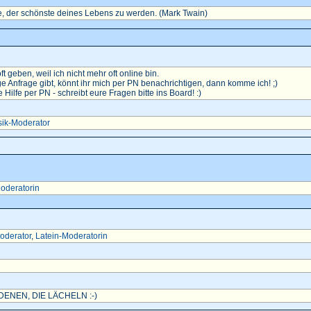
, der schönste deines Lebens zu werden. (Mark Twain)
oft geben, weil ich nicht mehr oft online bin.
e Anfrage gibt, könnt ihr mich per PN benachrichtigen, dann komme ich! ;)
ilfe per PN - schreibt eure Fragen bitte ins Board! :)
ik-Moderator
oderatorin
oderator
,
Latein-Moderatorin
ENEN, DIE LÄCHELN :-)