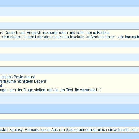
diere Deutsch und Englisch in Saarbrücken und liebe meine Fächer.
 mit meinem kleinen Labrador in die Hundeschule; außerdem bin ich sehr kontaktf
ch das Beste draus!
erträume nicht dein Leben!
ll
rage nach der Frage stellen, auf die der Text die Antwort ist :-)
ebsten Fantasy- Romane lesen. Auch zu Spieleabenden kann ich einfach nicht nein 