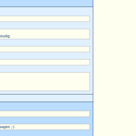
reudig.
sagen ;-)