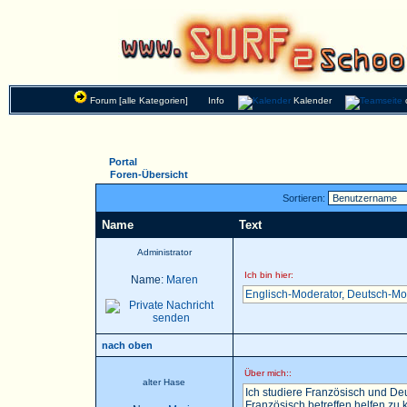
Forum [alle Kategorien]
Info
Kalender
Portal
Foren-Übersicht
Sortieren:
Name
Text
Administrator
Ich bin hier:
Name:
Maren
Englisch-Moderator
,
Deutsch-Mo
nach oben
Über mich::
alter Hase
Ich studiere Französisch und Deu
Französisch betreffen helfen zu k