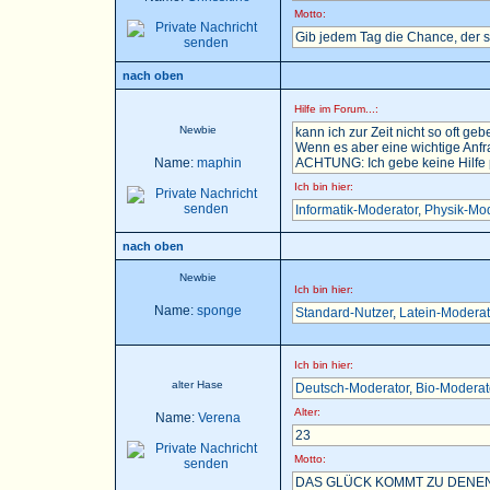
Motto:
Gib jedem Tag die Chance, der 
nach oben
Hilfe im Forum...:
Newbie
kann ich zur Zeit nicht so oft gebe
Wenn es aber eine wichtige Anfra
Name:
maphin
ACHTUNG: Ich gebe keine Hilfe pe
Ich bin hier:
Informatik-Moderator
,
Physik-Mod
nach oben
Newbie
Ich bin hier:
Name:
sponge
Standard-Nutzer
,
Latein-Moderat
Ich bin hier:
alter Hase
Deutsch-Moderator
,
Bio-Moderat
Alter:
Name:
Verena
23
Motto:
DAS GLÜCK KOMMT ZU DENEN,