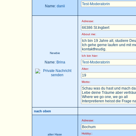
Test-Moderatorin
Name:
danii
Adresse:
66386 St.Ingbert
About me:
Ich bin 19 Jahre alt, studiere D
Ich gehe gerne laufen und mit m
kontaktfreudig.
Newbie
Ich bin hier:
Name:
Brina
Test-Moderatorin
Alter:
19
Motto:
Schau was du hast und mach das
Lebe deine Träume aber verträu
Where we go one, we go all
Interpretieren heisst die Frage nac
nach oben
Adresse:
Bochum
Hobby::
alter Hase