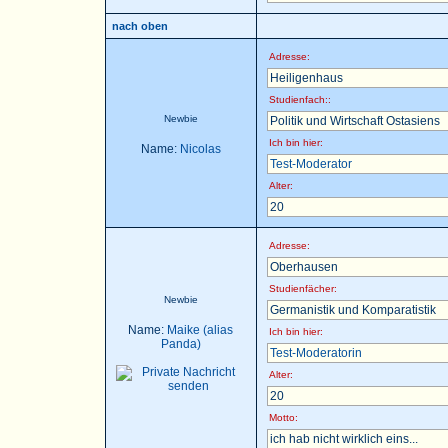
nach oben
Adresse:
Heiligenhaus
Studienfach::
Newbie
Politik und Wirtschaft Ostasiens
Ich bin hier:
Name:
Nicolas
Test-Moderator
Alter:
20
Adresse:
Oberhausen
Studienfächer:
Newbie
Germanistik und Komparatistik
Name:
Maike (alias
Ich bin hier:
Panda)
Test-Moderatorin
Alter:
20
Motto:
ich hab nicht wirklich eins...