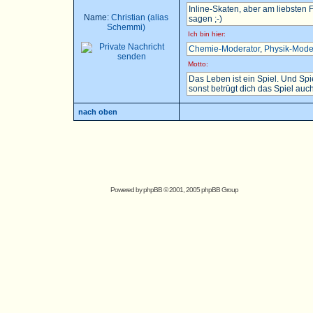
Inline-Skaten, aber am liebsten
Name:
Christian (alias
sagen ;-)
Schemmi)
Ich bin hier:
Chemie-Moderator
,
Physik-Mode
Motto:
Das Leben ist ein Spiel. Und Sp
sonst betrügt dich das Spiel auch.
nach oben
Powered by
phpBB
© 2001, 2005 phpBB Group