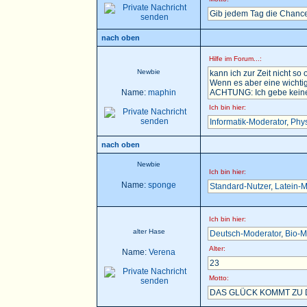
Gib jedem Tag die Chance
nach oben
Hilfe im Forum...:
Newbie
kann ich zur Zeit nicht so 
Wenn es aber eine wichtig
Name:
maphin
ACHTUNG: Ich gebe keine H
Ich bin hier:
Informatik-Moderator
,
Phys
nach oben
Newbie
Ich bin hier:
Name:
sponge
Standard-Nutzer
,
Latein-M
Ich bin hier:
alter Hase
Deutsch-Moderator
,
Bio-M
Alter:
Name:
Verena
23
Motto:
DAS GLÜCK KOMMT ZU D