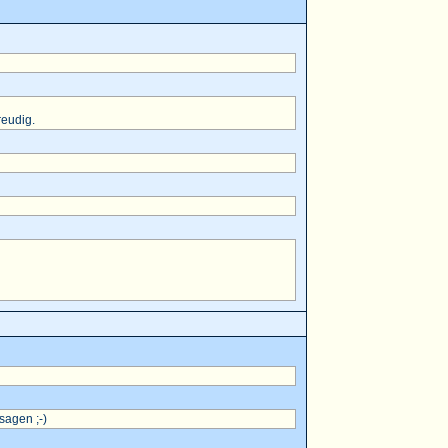
reudig.
sagen ;-)