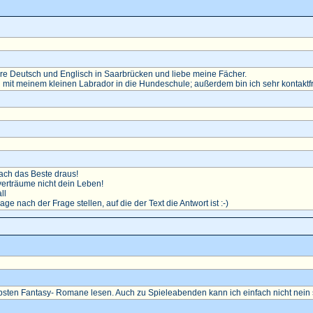
diere Deutsch und Englisch in Saarbrücken und liebe meine Fächer.
 mit meinem kleinen Labrador in die Hundeschule; außerdem bin ich sehr kontaktf
ch das Beste draus!
erträume nicht dein Leben!
ll
rage nach der Frage stellen, auf die der Text die Antwort ist :-)
ebsten Fantasy- Romane lesen. Auch zu Spieleabenden kann ich einfach nicht nein 