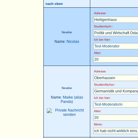
nach oben
Adresse:
Heiligenhaus
Studienfach::
Newbie
Politik und Wirtschaft Ost
Ich bin hier:
Name:
Nicolas
Test-Moderator
Alter:
20
Adresse:
Oberhausen
Studienfächer:
Newbie
Germanistik und Komparat
Name:
Maike (alias
Ich bin hier:
Panda)
Test-Moderatorin
Alter:
20
Motto:
ich hab nicht wirklich eins.