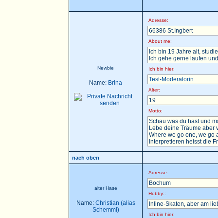
Adresse:
66386 St.Ingbert
About me:
Ich bin 19 Jahre alt, stu
Ich gehe gerne laufen und
Newbie
Ich bin hier:
Test-Moderatorin
Name:
Brina
Alter:
19
Motto:
Schau was du hast und ma
Lebe deine Träume aber v
Where we go one, we go a
Interpretieren heisst die F
nach oben
Adresse:
Bochum
alter Hase
Hobby::
Name:
Christian (alias
Inline-Skaten, aber am li
Schemmi)
Ich bin hier: