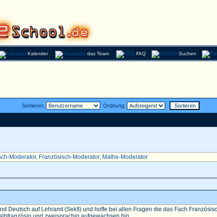
Kalender
das Team
FAQ
Suchen
Sortieren:
Ordnung:
sch-Moderator
,
Französisch-Moderator
,
Mathe-Moderator
nd Deutsch auf Lehramt (SekII) und hoffe bei allen Fragen die das Fach Französisch 
Halbfranzösin und zweisprachig aufgewachsen bin...