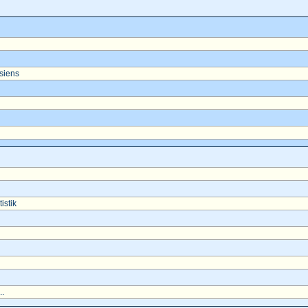
asiens
istik
..