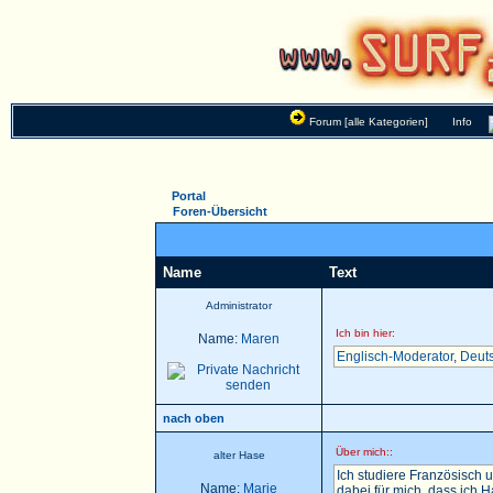
Forum [alle Kategorien]
Info
Portal
Foren-Übersicht
Name
Text
Administrator
Ich bin hier:
Name:
Maren
Englisch-Moderator
,
Deut
nach oben
Über mich::
alter Hase
Ich studiere Französisch u
Name:
Marie
dabei für mich, dass ich 