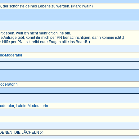
, der schönste deines Lebens zu werden. (Mark Twain)
oft geben, weil ich nicht mehr oft online bin.
e Anfrage gibt, könnt ihr mich per PN benachrichtigen, dann komme ich! ;)
ilfe per PN - schreibt eure Fragen bitte ins Board! :)
ik-Moderator
oderatorin
oderator
,
Latein-Moderatorin
ENEN, DIE LÄCHELN :-)