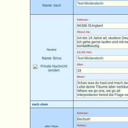
Test-Moderatorin
Name:
danii
Adresse:
66386 St.Ingbert
About me:
Ich bin 19 Jahre alt, studiere D
Ich gehe gerne laufen und mit m
kontaktfreudig.
Newbie
Ich bin hier:
Name:
Brina
Test-Moderatorin
Alter:
19
Motto:
Schau was du hast und mach das
Lebe deine Träume aber verträu
Where we go one, we go all
Interpretieren heisst die Frage nac
nach oben
Adresse:
Bochum
Hobby::
alter Hase