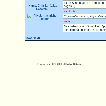
Inline-Skaten, aber am liebsten
Name:
Christian (alias
sagen ;-)
Schemmi)
Ich bin hier:
Chemie-Moderator
,
Physik-Mode
Motto:
Das Leben ist ein Spiel. Und Sp
sonst betrügt dich das Spiel auch.
nach oben
Powered by
phpBB
© 2001, 2005 phpBB Group