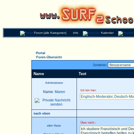
Forum [alle Kategorien]
Info
Kalender
Portal
Foren-Übersicht
Sortieren:
Name
Text
Administrator
Ich bin hier:
Name:
Maren
Englisch-Moderator
,
Deutsch-Mo
nach oben
Über mich::
alter Hase
Ich studiere Französisch und Deu
Französisch betreffen helfen zu k