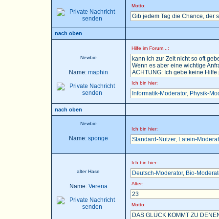
Motto:
Gib jedem Tag die Chance, der 
nach oben
Hilfe im Forum...:
Newbie
kann ich zur Zeit nicht so oft gebe
Wenn es aber eine wichtige Anfra
Name:
maphin
ACHTUNG: Ich gebe keine Hilfe pe
Ich bin hier:
Informatik-Moderator
,
Physik-Mod
nach oben
Newbie
Ich bin hier:
Name:
sponge
Standard-Nutzer
,
Latein-Moderat
Ich bin hier:
alter Hase
Deutsch-Moderator
,
Bio-Moderat
Alter:
Name:
Verena
23
Motto:
DAS GLÜCK KOMMT ZU DENEN,