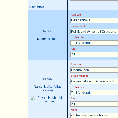
nach oben
Adresse:
Heiligenhaus
Studienfach::
Newbie
Politik und Wirtschaft Ostasiens
Ich bin hier:
Name:
Nicolas
Test-Moderator
Alter:
20
Adresse:
Oberhausen
Studienfächer:
Newbie
Germanistik und Komparatistik
Name:
Maike (alias
Ich bin hier:
Panda)
Test-Moderatorin
Alter:
20
Motto:
ich hab nicht wirklich eins...