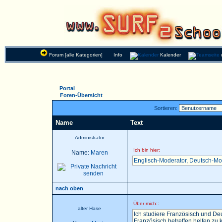
Forum [alle Kategorien]
Info
Kalender
Portal
Foren-Übersicht
Sortieren:
Name
Text
Administrator
Ich bin hier:
Name:
Maren
Englisch-Moderator
,
Deutsch-Mo
nach oben
Über mich::
alter Hase
Ich studiere Französisch und Deu
Französisch betreffen helfen zu k