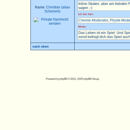
Inline-Skaten, aber am liebsten
Name:
Christian (alias
sagen ;-)
Schemmi)
Ich bin hier:
Chemie-Moderator
,
Physik-Mode
Motto:
Das Leben ist ein Spiel. Und Sp
sonst betrügt dich das Spiel auch.
nach oben
Powered by
phpBB
© 2001, 2005 phpBB Group