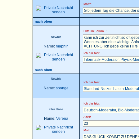
Motto:
Gib jedem Tag die Chance, der 
nach oben
Hilfe im Forum...:
Newbie
kann ich zur Zeit nicht so oft gebe
Wenn es aber eine wichtige Anfra
Name:
maphin
ACHTUNG: Ich gebe keine Hilfe pe
Ich bin hier:
Informatik-Moderator
,
Physik-Mod
nach oben
Newbie
Ich bin hier:
Name:
sponge
Standard-Nutzer
,
Latein-Moderat
Ich bin hier:
alter Hase
Deutsch-Moderator
,
Bio-Moderat
Alter:
Name:
Verena
23
Motto:
DAS GLÜCK KOMMT ZU DENEN,