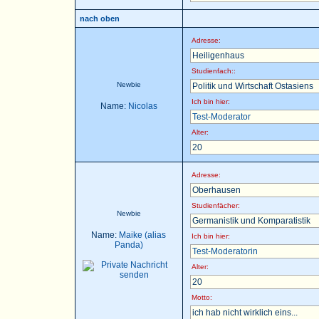
nach oben
Adresse:
Heiligenhaus
Studienfach::
Newbie
Politik und Wirtschaft Ostasiens
Ich bin hier:
Name:
Nicolas
Test-Moderator
Alter:
20
Adresse:
Oberhausen
Studienfächer:
Newbie
Germanistik und Komparatistik
Name:
Maike (alias
Ich bin hier:
Panda)
Test-Moderatorin
Alter:
20
Motto:
ich hab nicht wirklich eins...