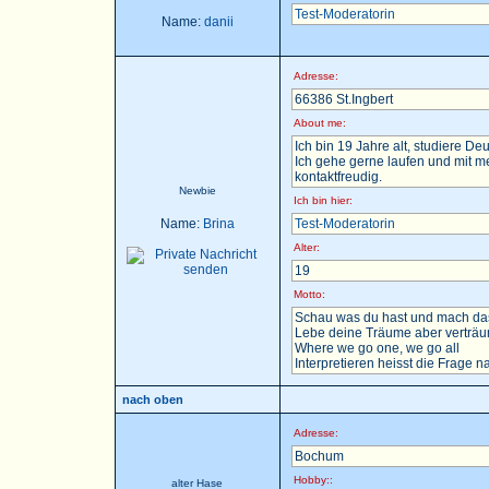
Test-Moderatorin
Name:
danii
Adresse:
66386 St.Ingbert
About me:
Ich bin 19 Jahre alt, studiere D
Ich gehe gerne laufen und mit m
kontaktfreudig.
Newbie
Ich bin hier:
Name:
Brina
Test-Moderatorin
Alter:
19
Motto:
Schau was du hast und mach das
Lebe deine Träume aber verträu
Where we go one, we go all
Interpretieren heisst die Frage nac
nach oben
Adresse:
Bochum
Hobby::
alter Hase