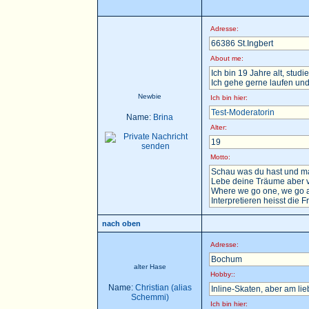
Adresse:
66386 St.Ingbert
About me:
Ich bin 19 Jahre alt, stu
Ich gehe gerne laufen und
Newbie
Ich bin hier:
Test-Moderatorin
Name:
Brina
Alter:
19
Motto:
Schau was du hast und ma
Lebe deine Träume aber v
Where we go one, we go a
Interpretieren heisst die F
nach oben
Adresse:
Bochum
alter Hase
Hobby::
Name:
Christian (alias
Inline-Skaten, aber am li
Schemmi)
Ich bin hier: