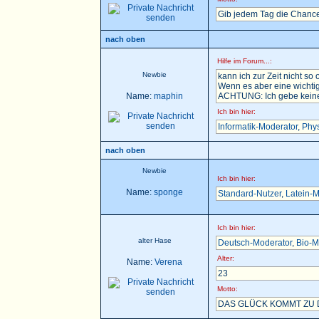
Gib jedem Tag die Chance
nach oben
Hilfe im Forum...:
Newbie
kann ich zur Zeit nicht so 
Wenn es aber eine wichtig
Name:
maphin
ACHTUNG: Ich gebe keine H
Ich bin hier:
Informatik-Moderator
,
Phys
nach oben
Newbie
Ich bin hier:
Name:
sponge
Standard-Nutzer
,
Latein-M
Ich bin hier:
alter Hase
Deutsch-Moderator
,
Bio-M
Alter:
Name:
Verena
23
Motto:
DAS GLÜCK KOMMT ZU D