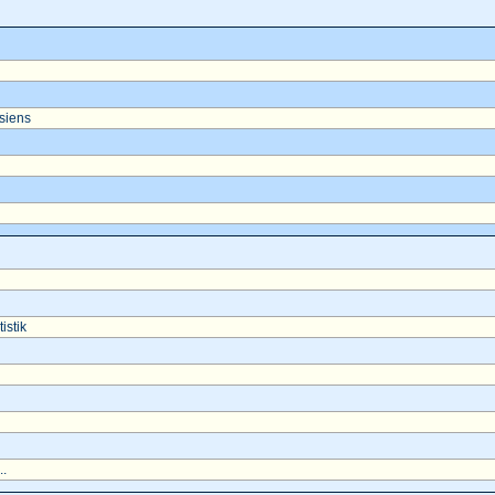
asiens
istik
..