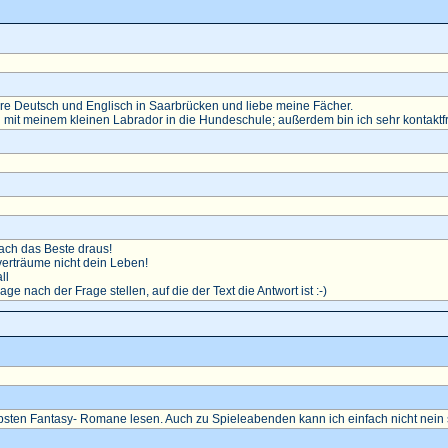
diere Deutsch und Englisch in Saarbrücken und liebe meine Fächer.
 mit meinem kleinen Labrador in die Hundeschule; außerdem bin ich sehr kontaktf
ch das Beste draus!
erträume nicht dein Leben!
ll
rage nach der Frage stellen, auf die der Text die Antwort ist :-)
ebsten Fantasy- Romane lesen. Auch zu Spieleabenden kann ich einfach nicht nein 