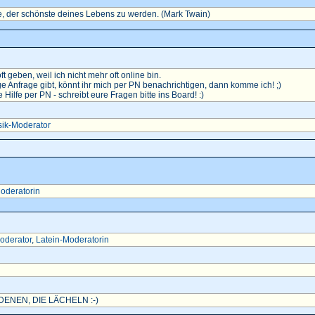
, der schönste deines Lebens zu werden. (Mark Twain)
oft geben, weil ich nicht mehr oft online bin.
e Anfrage gibt, könnt ihr mich per PN benachrichtigen, dann komme ich! ;)
ilfe per PN - schreibt eure Fragen bitte ins Board! :)
ik-Moderator
oderatorin
oderator
,
Latein-Moderatorin
ENEN, DIE LÄCHELN :-)