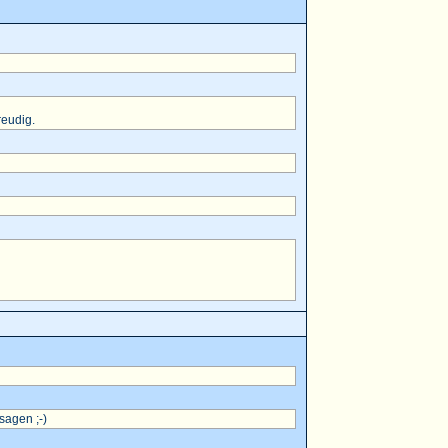
reudig.
sagen ;-)