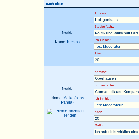
nach oben
Adresse:
Heiligenhaus
Studienfach::
Newbie
Politik und Wirtschaft Ost
Ich bin hier:
Name:
Nicolas
Test-Moderator
Alter:
20
Adresse:
Oberhausen
Studienfächer:
Newbie
Germanistik und Komparat
Name:
Maike (alias
Ich bin hier:
Panda)
Test-Moderatorin
Alter:
20
Motto:
ich hab nicht wirklich eins.