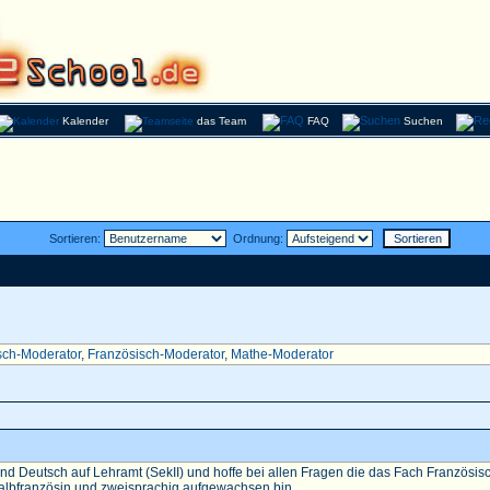
Kalender
das Team
FAQ
Suchen
Sortieren:
Ordnung:
sch-Moderator
,
Französisch-Moderator
,
Mathe-Moderator
nd Deutsch auf Lehramt (SekII) und hoffe bei allen Fragen die das Fach Französisch 
Halbfranzösin und zweisprachig aufgewachsen bin...