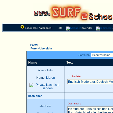
Forum [alle Kategorien]
Info
Kalender
Portal
Foren-Übersicht
Sortieren:
Name
Text
Administrator
Ich bin hier:
Name:
Maren
Englisch-Moderator
,
Deutsch-Mo
nach oben
Über mich::
alter Hase
Ich studiere Französisch und Deu
Französisch betreffen helfen zu k