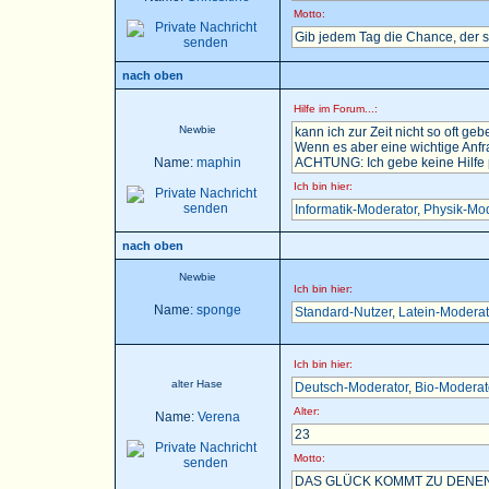
Motto:
Gib jedem Tag die Chance, der 
nach oben
Hilfe im Forum...:
Newbie
kann ich zur Zeit nicht so oft gebe
Wenn es aber eine wichtige Anfra
Name:
maphin
ACHTUNG: Ich gebe keine Hilfe pe
Ich bin hier:
Informatik-Moderator
,
Physik-Mod
nach oben
Newbie
Ich bin hier:
Name:
sponge
Standard-Nutzer
,
Latein-Moderat
Ich bin hier:
alter Hase
Deutsch-Moderator
,
Bio-Moderat
Alter:
Name:
Verena
23
Motto:
DAS GLÜCK KOMMT ZU DENEN,