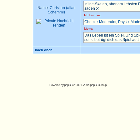
Inline-Skaten, aber am liebsten
Name:
Christian (alias
sagen ;-)
Schemmi)
Ich bin hier:
Chemie-Moderator
,
Physik-Mode
Motto:
Das Leben ist ein Spiel. Und Sp
sonst betrügt dich das Spiel auch.
nach oben
Powered by
phpBB
© 2001, 2005 phpBB Group