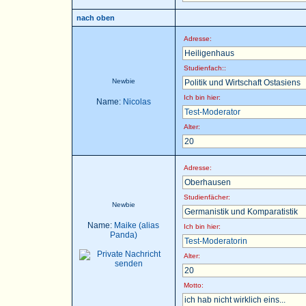
nach oben
Adresse:
Heiligenhaus
Studienfach::
Newbie
Politik und Wirtschaft Ostasiens
Ich bin hier:
Name:
Nicolas
Test-Moderator
Alter:
20
Adresse:
Oberhausen
Studienfächer:
Newbie
Germanistik und Komparatistik
Name:
Maike (alias
Ich bin hier:
Panda)
Test-Moderatorin
Alter:
20
Motto:
ich hab nicht wirklich eins...