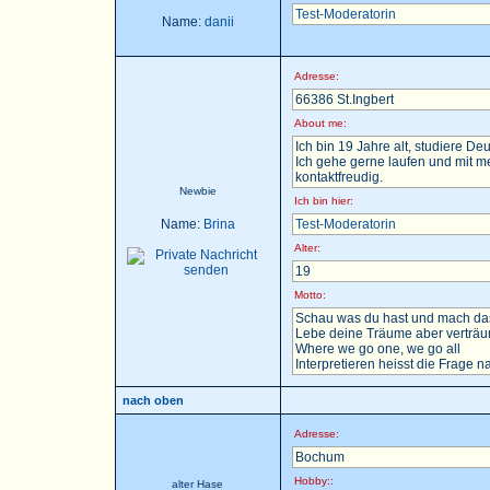
Test-Moderatorin
Name:
danii
Adresse:
66386 St.Ingbert
About me:
Ich bin 19 Jahre alt, studiere D
Ich gehe gerne laufen und mit m
kontaktfreudig.
Newbie
Ich bin hier:
Name:
Brina
Test-Moderatorin
Alter:
19
Motto:
Schau was du hast und mach das
Lebe deine Träume aber verträu
Where we go one, we go all
Interpretieren heisst die Frage nac
nach oben
Adresse:
Bochum
Hobby::
alter Hase