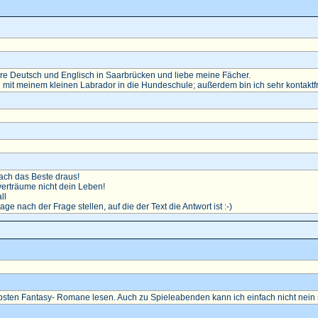
diere Deutsch und Englisch in Saarbrücken und liebe meine Fächer.
 mit meinem kleinen Labrador in die Hundeschule; außerdem bin ich sehr kontaktf
ch das Beste draus!
erträume nicht dein Leben!
ll
rage nach der Frage stellen, auf die der Text die Antwort ist :-)
ebsten Fantasy- Romane lesen. Auch zu Spieleabenden kann ich einfach nicht nein 