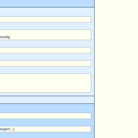
reudig.
sagen ;-)