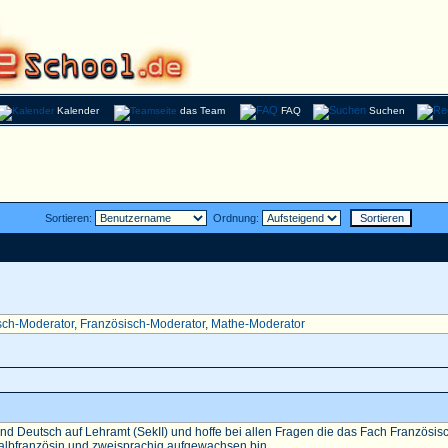
Kalender
das Team
FAQ
Suchen
Sortieren:
Ordnung:
sch-Moderator
,
Französisch-Moderator
,
Mathe-Moderator
nd Deutsch auf Lehramt (SekII) und hoffe bei allen Fragen die das Fach Französisch 
Halbfranzösin und zweisprachig aufgewachsen bin...