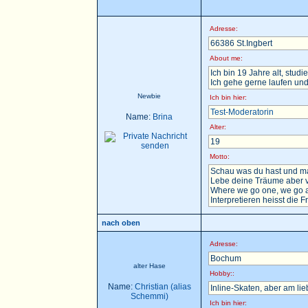
Adresse:
66386 St.Ingbert
About me:
Ich bin 19 Jahre alt, stu
Ich gehe gerne laufen und
Newbie
Ich bin hier:
Test-Moderatorin
Name:
Brina
Alter:
19
Motto:
Schau was du hast und ma
Lebe deine Träume aber v
Where we go one, we go a
Interpretieren heisst die F
nach oben
Adresse:
Bochum
alter Hase
Hobby::
Name:
Christian (alias
Inline-Skaten, aber am li
Schemmi)
Ich bin hier: