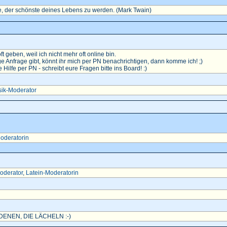
, der schönste deines Lebens zu werden. (Mark Twain)
oft geben, weil ich nicht mehr oft online bin.
e Anfrage gibt, könnt ihr mich per PN benachrichtigen, dann komme ich! ;)
ilfe per PN - schreibt eure Fragen bitte ins Board! :)
ik-Moderator
oderatorin
oderator
,
Latein-Moderatorin
ENEN, DIE LÄCHELN :-)