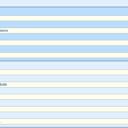
asiens
istik
..