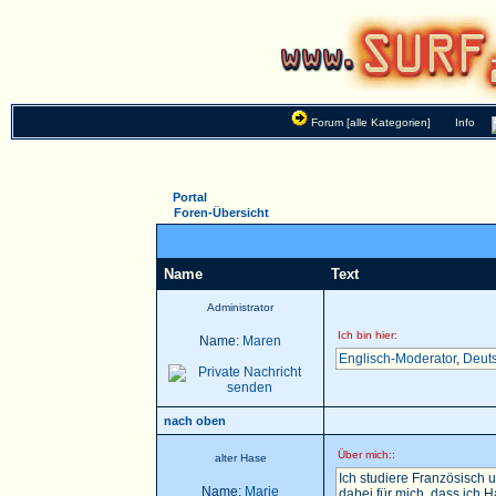
Forum [alle Kategorien]
Info
Portal
Foren-Übersicht
Name
Text
Administrator
Ich bin hier:
Name:
Maren
Englisch-Moderator
,
Deut
nach oben
Über mich::
alter Hase
Ich studiere Französisch u
Name:
Marie
dabei für mich, dass ich 