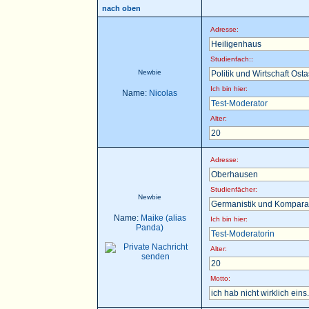
nach oben
Adresse:
Heiligenhaus
Studienfach::
Newbie
Politik und Wirtschaft Ost
Ich bin hier:
Name:
Nicolas
Test-Moderator
Alter:
20
Adresse:
Oberhausen
Studienfächer:
Newbie
Germanistik und Komparat
Name:
Maike (alias
Ich bin hier:
Panda)
Test-Moderatorin
Alter:
20
Motto:
ich hab nicht wirklich eins.