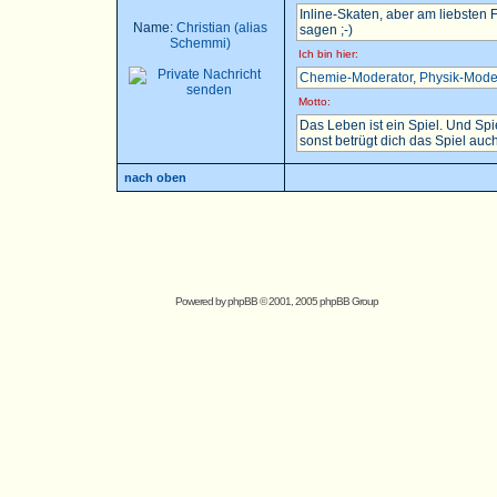
Inline-Skaten, aber am liebsten
Name:
Christian (alias
sagen ;-)
Schemmi)
Ich bin hier:
Chemie-Moderator
,
Physik-Mode
Motto:
Das Leben ist ein Spiel. Und Sp
sonst betrügt dich das Spiel auch.
nach oben
Powered by
phpBB
© 2001, 2005 phpBB Group