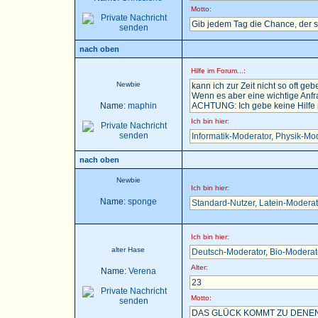
Motto:
Gib jedem Tag die Chance, der 
nach oben
Hilfe im Forum...:
Newbie
kann ich zur Zeit nicht so oft gebe
Wenn es aber eine wichtige Anfra
Name:
maphin
ACHTUNG: Ich gebe keine Hilfe pe
Ich bin hier:
Informatik-Moderator
,
Physik-Mod
nach oben
Newbie
Ich bin hier:
Name:
sponge
Standard-Nutzer
,
Latein-Moderat
Ich bin hier:
alter Hase
Deutsch-Moderator
,
Bio-Moderat
Alter:
Name:
Verena
23
Motto:
DAS GLÜCK KOMMT ZU DENEN,