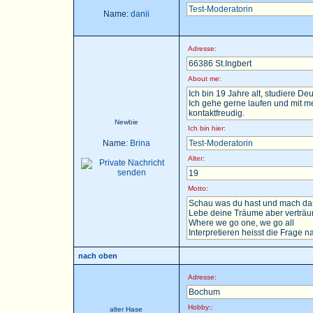
Test-Moderatorin
Name:
danii
Adresse:
66386 St.Ingbert
About me:
Ich bin 19 Jahre alt, studiere D
Ich gehe gerne laufen und mit m
kontaktfreudig.
Newbie
Ich bin hier:
Name:
Brina
Test-Moderatorin
Alter:
19
Motto:
Schau was du hast und mach das
Lebe deine Träume aber verträu
Where we go one, we go all
Interpretieren heisst die Frage nac
nach oben
Adresse:
Bochum
Hobby::
alter Hase