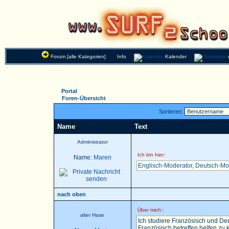
Forum [alle Kategorien]
Info
Kalender
Portal
Foren-Übersicht
Sortieren:
Name
Text
Administrator
Ich bin hier:
Name:
Maren
Englisch-Moderator
,
Deutsch-Mo
nach oben
Über mich::
alter Hase
Ich studiere Französisch und Deu
Französisch betreffen helfen zu k