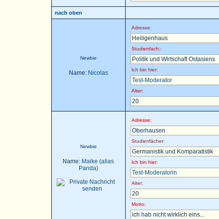
nach oben
Adresse:
Heiligenhaus
Studienfach::
Newbie
Politik und Wirtschaft Ostasiens
Ich bin hier:
Name:
Nicolas
Test-Moderator
Alter:
20
Adresse:
Oberhausen
Studienfächer:
Newbie
Germanistik und Komparatistik
Name:
Maike (alias
Ich bin hier:
Panda)
Test-Moderatorin
Alter:
20
Motto:
ich hab nicht wirklich eins...