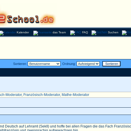
Kalender
das Team
FAQ
Suchen
Sortieren:
Ordnung:
sch-Moderator
,
Französisch-Moderator
,
Mathe-Moderator
nd Deutsch auf Lehramt (SekII) und hoffe bei allen Fragen die das Fach Französisch 
Halbfranzösin und zweisprachig aufgewachsen bin...