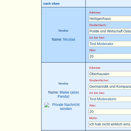
nach oben
Adresse:
Heiligenhaus
Studienfach::
Newbie
Politik und Wirtschaft Ost
Ich bin hier:
Name:
Nicolas
Test-Moderator
Alter:
20
Adresse:
Oberhausen
Studienfächer:
Newbie
Germanistik und Komparat
Name:
Maike (alias
Ich bin hier:
Panda)
Test-Moderatorin
Alter:
20
Motto:
ich hab nicht wirklich eins.