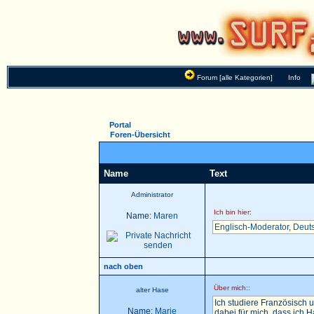
Forum [alle Kategorien]
Info
Portal
Foren-Übersicht
Name
Text
Administrator
Ich bin hier:
Name:
Maren
Englisch-Moderator
,
Deut
nach oben
Über mich::
alter Hase
Ich studiere Französisch u
Name:
Marie
dabei für mich, dass ich 