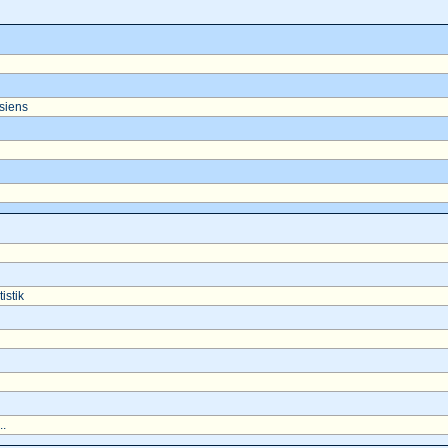
asiens
istik
..