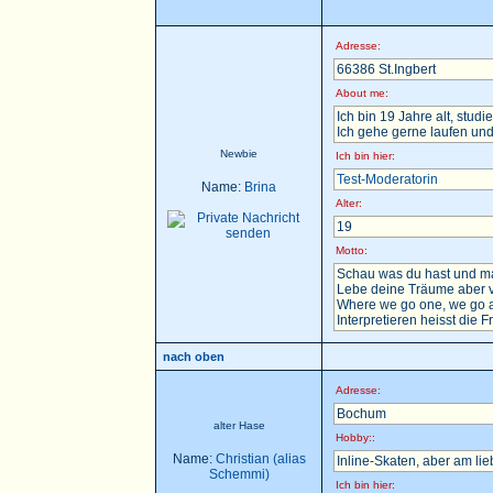
Adresse:
66386 St.Ingbert
About me:
Ich bin 19 Jahre alt, stu
Ich gehe gerne laufen und
Newbie
Ich bin hier:
Test-Moderatorin
Name:
Brina
Alter:
19
Motto:
Schau was du hast und ma
Lebe deine Träume aber v
Where we go one, we go a
Interpretieren heisst die F
nach oben
Adresse:
Bochum
alter Hase
Hobby::
Name:
Christian (alias
Inline-Skaten, aber am li
Schemmi)
Ich bin hier: