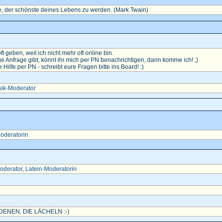
, der schönste deines Lebens zu werden. (Mark Twain)
oft geben, weil ich nicht mehr oft online bin.
e Anfrage gibt, könnt ihr mich per PN benachrichtigen, dann komme ich! ;)
ilfe per PN - schreibt eure Fragen bitte ins Board! :)
ik-Moderator
oderatorin
oderator
,
Latein-Moderatorin
ENEN, DIE LÄCHELN :-)