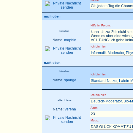
Gib jedem Tag die Chance
nach oben
Hilfe im Forum...:
Newbie
kann ich zur Zeit nicht so 
Wenn es aber eine wichtig
Name:
maphin
ACHTUNG: Ich gebe keine H
Ich bin hier:
Informatik-Moderator
,
Phys
nach oben
Newbie
Ich bin hier:
Name:
sponge
Standard-Nutzer
,
Latein-M
Ich bin hier:
alter Hase
Deutsch-Moderator
,
Bio-M
Alter:
Name:
Verena
23
Motto:
DAS GLÜCK KOMMT ZU D