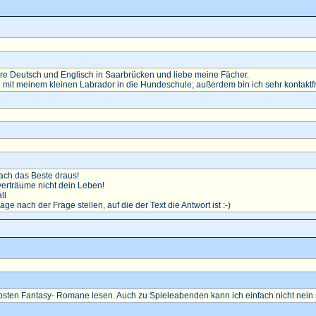
diere Deutsch und Englisch in Saarbrücken und liebe meine Fächer.
 mit meinem kleinen Labrador in die Hundeschule; außerdem bin ich sehr kontaktf
ch das Beste draus!
erträume nicht dein Leben!
ll
rage nach der Frage stellen, auf die der Text die Antwort ist :-)
ebsten Fantasy- Romane lesen. Auch zu Spieleabenden kann ich einfach nicht nein 