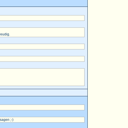
reudig.
sagen ;-)