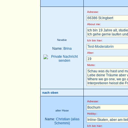
Adresse:
66386 St.Ingbert
About me:
Ich bin 19 Jahre alt, stu
Ich gehe gerne laufen und
Newbie
Ich bin hier:
Test-Moderatorin
Name:
Brina
Alter:
19
Motto:
Schau was du hast und ma
Lebe deine Träume aber v
Where we go one, we go a
Interpretieren heisst die F
nach oben
Adresse:
Bochum
alter Hase
Hobby::
Name:
Christian (alias
Inline-Skaten, aber am li
Schemmi)
Ich bin hier: