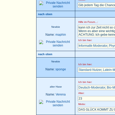
Gib jedem Tag die Chance
nach oben
Hilfe im Forum...:
Newbie
kann ich zur Zeit nicht so 
Wenn es aber eine wichtig
Name:
maphin
ACHTUNG: Ich gebe keine H
Ich bin hier:
Informatik-Moderator
,
Phys
nach oben
Newbie
Ich bin hier:
Name:
sponge
Standard-Nutzer
,
Latein-M
Ich bin hier:
alter Hase
Deutsch-Moderator
,
Bio-M
Alter:
Name:
Verena
23
Motto:
DAS GLÜCK KOMMT ZU D