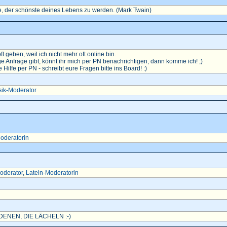
, der schönste deines Lebens zu werden. (Mark Twain)
oft geben, weil ich nicht mehr oft online bin.
e Anfrage gibt, könnt ihr mich per PN benachrichtigen, dann komme ich! ;)
ilfe per PN - schreibt eure Fragen bitte ins Board! :)
ik-Moderator
oderatorin
oderator
,
Latein-Moderatorin
ENEN, DIE LÄCHELN :-)