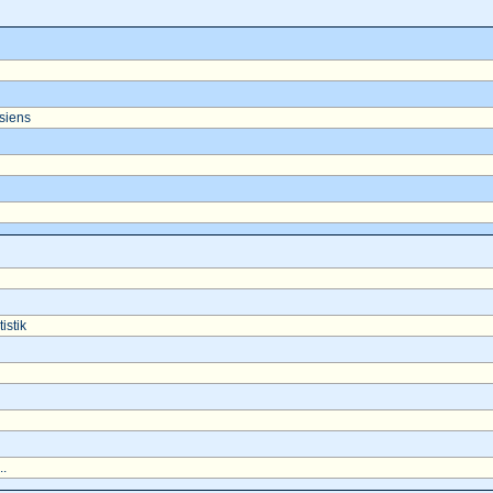
asiens
istik
..