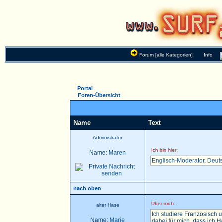
Forum [alle Kategorien]
Info
Portal
Foren-Übersicht
Name
Text
Administrator
Ich bin hier:
Name:
Maren
Englisch-Moderator
,
Deut
nach oben
Über mich::
alter Hase
Ich studiere Französisch u
Name:
Marie
dabei für mich, dass ich 