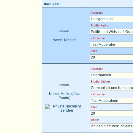
nach oben
Adresse:
Heiligenhaus
Studienfach::
Newbie
Politik und Wirtschaft Ost
Ich bin hier:
Name:
Nicolas
Test-Moderator
Alter:
20
Adresse:
Oberhausen
Studienfächer:
Newbie
Germanistik und Komparat
Name:
Maike (alias
Ich bin hier:
Panda)
Test-Moderatorin
Alter:
20
Motto:
ich hab nicht wirklich eins.