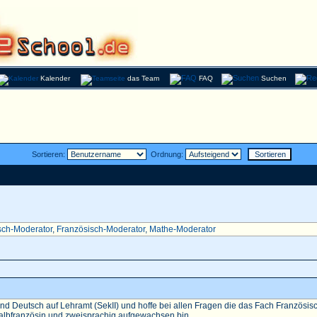
Kalender
das Team
FAQ
Suchen
Sortieren:
Ordnung:
sch-Moderator
,
Französisch-Moderator
,
Mathe-Moderator
nd Deutsch auf Lehramt (SekII) und hoffe bei allen Fragen die das Fach Französisch 
Halbfranzösin und zweisprachig aufgewachsen bin...