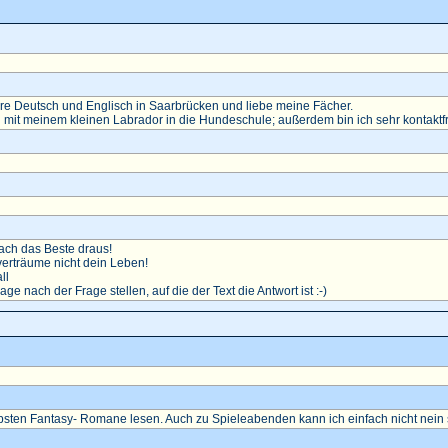
diere Deutsch und Englisch in Saarbrücken und liebe meine Fächer.
 mit meinem kleinen Labrador in die Hundeschule; außerdem bin ich sehr kontaktf
ch das Beste draus!
erträume nicht dein Leben!
ll
rage nach der Frage stellen, auf die der Text die Antwort ist :-)
ebsten Fantasy- Romane lesen. Auch zu Spieleabenden kann ich einfach nicht nein 