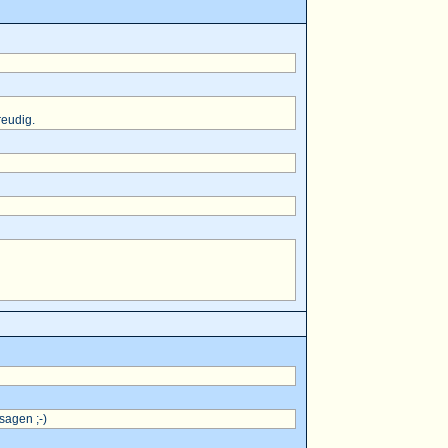
reudig.
sagen ;-)