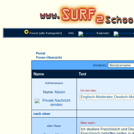
Forum [alle Kategorien]
Info
Kalender
Portal
Foren-Übersicht
Sortieren:
Name
Text
Administrator
Ich bin hier:
Name:
Maren
Englisch-Moderator
,
Deutsch-Mo
nach oben
Über mich::
alter Hase
Ich studiere Französisch und Deu
Französisch betreffen helfen zu k