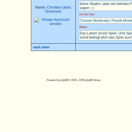
Inline-Skaten, aber am liebsten
Name:
Christian (alias
sagen ;-)
Schemmi)
Ich bin hier:
Chemie-Moderator
,
Physik-Mode
Motto:
Das Leben ist ein Spiel. Und Sp
sonst betrügt dich das Spiel auch.
nach oben
Powered by
phpBB
© 2001, 2005 phpBB Group