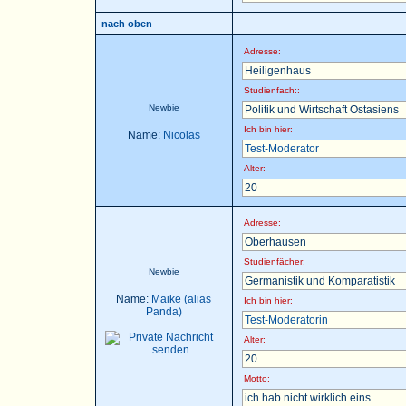
nach oben
Adresse:
Heiligenhaus
Studienfach::
Newbie
Politik und Wirtschaft Ostasiens
Ich bin hier:
Name:
Nicolas
Test-Moderator
Alter:
20
Adresse:
Oberhausen
Studienfächer:
Newbie
Germanistik und Komparatistik
Name:
Maike (alias
Ich bin hier:
Panda)
Test-Moderatorin
Alter:
20
Motto:
ich hab nicht wirklich eins...