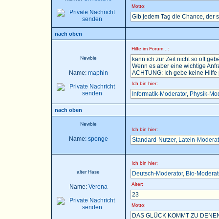
Motto:
Gib jedem Tag die Chance, der 
nach oben
Hilfe im Forum...:
Newbie
kann ich zur Zeit nicht so oft gebe
Wenn es aber eine wichtige Anfra
Name:
maphin
ACHTUNG: Ich gebe keine Hilfe pe
Ich bin hier:
Informatik-Moderator
,
Physik-Mod
nach oben
Newbie
Ich bin hier:
Name:
sponge
Standard-Nutzer
,
Latein-Moderat
Ich bin hier:
alter Hase
Deutsch-Moderator
,
Bio-Moderat
Alter:
Name:
Verena
23
Motto:
DAS GLÜCK KOMMT ZU DENEN,