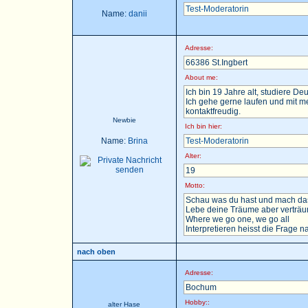
Test-Moderatorin
Name:
danii
Adresse:
66386 St.Ingbert
About me:
Ich bin 19 Jahre alt, studiere D
Ich gehe gerne laufen und mit m
kontaktfreudig.
Newbie
Ich bin hier:
Name:
Brina
Test-Moderatorin
Alter:
19
Motto:
Schau was du hast und mach das
Lebe deine Träume aber verträu
Where we go one, we go all
Interpretieren heisst die Frage nac
nach oben
Adresse:
Bochum
Hobby::
alter Hase