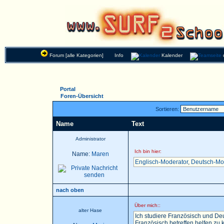
Forum [alle Kategorien]
Info
Kalender
Portal
Foren-Übersicht
Sortieren:
Name
Text
Administrator
Ich bin hier:
Name:
Maren
Englisch-Moderator
,
Deutsch-Mo
nach oben
Über mich::
alter Hase
Ich studiere Französisch und Deu
Französisch betreffen helfen zu k