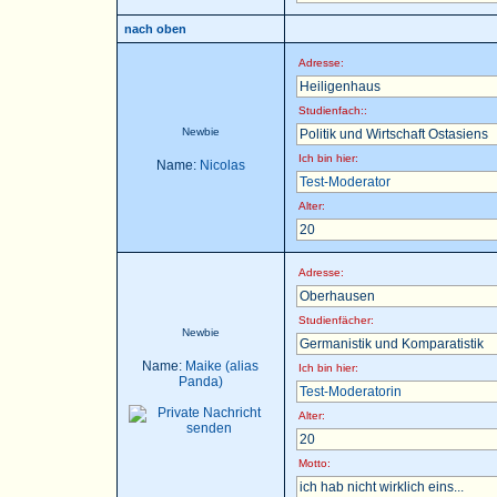
nach oben
Adresse:
Heiligenhaus
Studienfach::
Newbie
Politik und Wirtschaft Ostasiens
Ich bin hier:
Name:
Nicolas
Test-Moderator
Alter:
20
Adresse:
Oberhausen
Studienfächer:
Newbie
Germanistik und Komparatistik
Name:
Maike (alias
Ich bin hier:
Panda)
Test-Moderatorin
Alter:
20
Motto:
ich hab nicht wirklich eins...