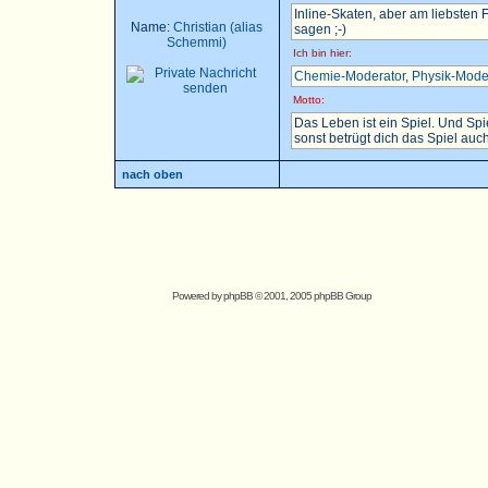
Inline-Skaten, aber am liebsten
Name:
Christian (alias
sagen ;-)
Schemmi)
Ich bin hier:
Chemie-Moderator
,
Physik-Mode
Motto:
Das Leben ist ein Spiel. Und Sp
sonst betrügt dich das Spiel auch.
nach oben
Powered by
phpBB
© 2001, 2005 phpBB Group