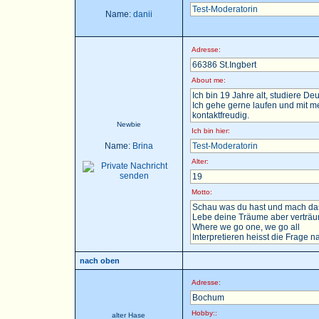
Test-Moderatorin
Name:
danii
Adresse:
66386 St.Ingbert
About me:
Ich bin 19 Jahre alt, studiere D
Ich gehe gerne laufen und mit m
kontaktfreudig.
Newbie
Ich bin hier:
Name:
Brina
Test-Moderatorin
Alter:
19
Motto:
Schau was du hast und mach das
Lebe deine Träume aber verträu
Where we go one, we go all
Interpretieren heisst die Frage nac
nach oben
Adresse:
Bochum
Hobby::
alter Hase