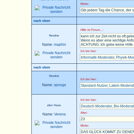
Motto:
Gib jedem Tag die Chance, der 
nach oben
Hilfe im Forum...:
Newbie
kann ich zur Zeit nicht so oft gebe
Wenn es aber eine wichtige Anfra
Name:
maphin
ACHTUNG: Ich gebe keine Hilfe pe
Ich bin hier:
Informatik-Moderator
,
Physik-Mod
nach oben
Newbie
Ich bin hier:
Name:
sponge
Standard-Nutzer
,
Latein-Moderat
Ich bin hier:
alter Hase
Deutsch-Moderator
,
Bio-Moderat
Alter:
Name:
Verena
23
Motto:
DAS GLÜCK KOMMT ZU DENEN,