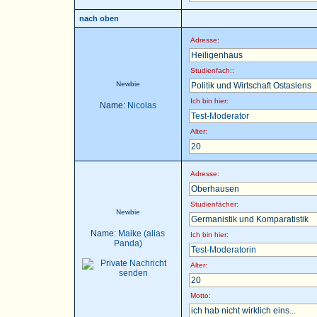
nach oben
Adresse:
Heiligenhaus
Studienfach::
Newbie
Politik und Wirtschaft Ostasiens
Ich bin hier:
Name:
Nicolas
Test-Moderator
Alter:
20
Adresse:
Oberhausen
Studienfächer:
Newbie
Germanistik und Komparatistik
Name:
Maike (alias
Ich bin hier:
Panda)
Test-Moderatorin
Alter:
20
Motto:
ich hab nicht wirklich eins...