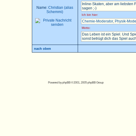
Inline-Skaten, aber am liebsten
Name:
Christian (alias
sagen ;-)
Schemmi)
Ich bin hier:
Chemie-Moderator
,
Physik-Mode
Motto:
Das Leben ist ein Spiel. Und Sp
sonst betrügt dich das Spiel auch.
nach oben
Powered by
phpBB
© 2001, 2005 phpBB Group