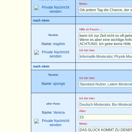
Motto:
Gib jedem Tag die Chance, der 
nach oben
Hilfe im Forum...:
Newbie
kann ich zur Zeit nicht so oft gebe
Wenn es aber eine wichtige Anfra
Name:
maphin
ACHTUNG: Ich gebe keine Hilfe pe
Ich bin hier:
Informatik-Moderator
,
Physik-Mod
nach oben
Newbie
Ich bin hier:
Name:
sponge
Standard-Nutzer
,
Latein-Moderat
Ich bin hier:
alter Hase
Deutsch-Moderator
,
Bio-Moderat
Alter:
Name:
Verena
23
Motto:
DAS GLÜCK KOMMT ZU DENEN,