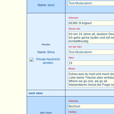
Test-Moderatorin
Name:
danii
Adresse:
66386 St.Ingbert
About me:
Ich bin 19 Jahre alt, studiere D
Ich gehe gerne laufen und mit m
kontaktfreudig.
Newbie
Ich bin hier:
Name:
Brina
Test-Moderatorin
Alter:
19
Motto:
Schau was du hast und mach das
Lebe deine Träume aber verträu
Where we go one, we go all
Interpretieren heisst die Frage nac
nach oben
Adresse:
Bochum
Hobby::
alter Hase