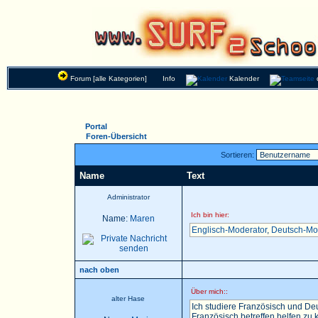
Forum [alle Kategorien]
Info
Kalender
Portal
Foren-Übersicht
Sortieren:
Name
Text
Administrator
Ich bin hier:
Name:
Maren
Englisch-Moderator
,
Deutsch-Mo
nach oben
Über mich::
alter Hase
Ich studiere Französisch und Deu
Französisch betreffen helfen zu k