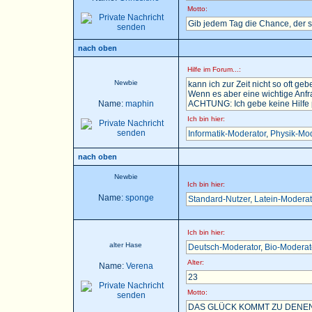
Motto:
Gib jedem Tag die Chance, der 
nach oben
Hilfe im Forum...:
Newbie
kann ich zur Zeit nicht so oft gebe
Wenn es aber eine wichtige Anfra
Name:
maphin
ACHTUNG: Ich gebe keine Hilfe pe
Ich bin hier:
Informatik-Moderator
,
Physik-Mod
nach oben
Newbie
Ich bin hier:
Name:
sponge
Standard-Nutzer
,
Latein-Moderat
Ich bin hier:
alter Hase
Deutsch-Moderator
,
Bio-Moderat
Alter:
Name:
Verena
23
Motto:
DAS GLÜCK KOMMT ZU DENEN,