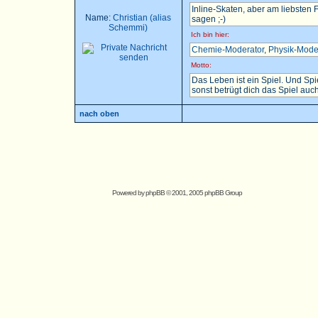
Inline-Skaten, aber am liebsten
Name:
Christian (alias
sagen ;-)
Schemmi)
Ich bin hier:
Chemie-Moderator
,
Physik-Mode
Motto:
Das Leben ist ein Spiel. Und Sp
sonst betrügt dich das Spiel auch.
nach oben
Powered by
phpBB
© 2001, 2005 phpBB Group