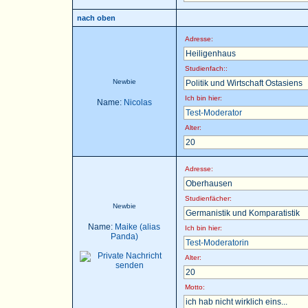
nach oben
Adresse:
Heiligenhaus
Studienfach::
Newbie
Politik und Wirtschaft Ostasiens
Ich bin hier:
Name:
Nicolas
Test-Moderator
Alter:
20
Adresse:
Oberhausen
Studienfächer:
Newbie
Germanistik und Komparatistik
Name:
Maike (alias
Ich bin hier:
Panda)
Test-Moderatorin
Alter:
20
Motto:
ich hab nicht wirklich eins...