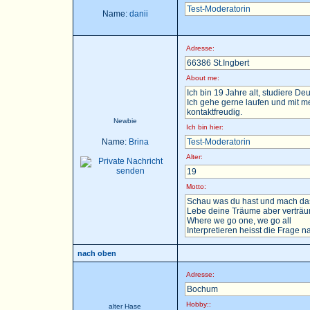
Test-Moderatorin
Name:
danii
Adresse:
66386 St.Ingbert
About me:
Ich bin 19 Jahre alt, studiere D
Ich gehe gerne laufen und mit m
kontaktfreudig.
Newbie
Ich bin hier:
Name:
Brina
Test-Moderatorin
Alter:
19
Motto:
Schau was du hast und mach das
Lebe deine Träume aber verträu
Where we go one, we go all
Interpretieren heisst die Frage nac
nach oben
Adresse:
Bochum
Hobby::
alter Hase