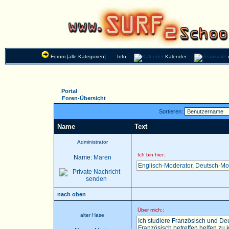
Forum [alle Kategorien]
Info
Kalender
Portal
Foren-Übersicht
Sortieren:
Name
Text
Administrator
Ich bin hier:
Name:
Maren
Englisch-Moderator
,
Deutsch-Mo
nach oben
Über mich::
alter Hase
Ich studiere Französisch und Deu
Französisch betreffen helfen zu k