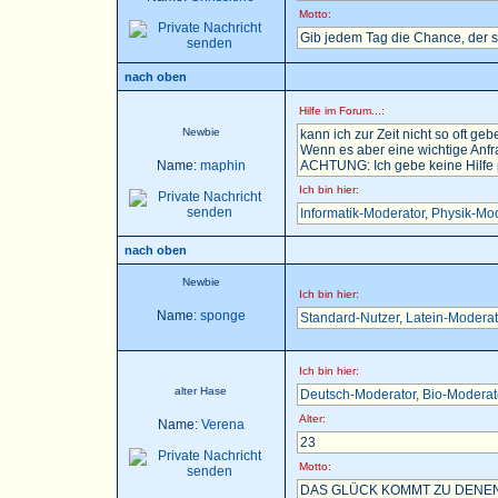
Motto:
Gib jedem Tag die Chance, der 
nach oben
Hilfe im Forum...:
Newbie
kann ich zur Zeit nicht so oft gebe
Wenn es aber eine wichtige Anfra
Name:
maphin
ACHTUNG: Ich gebe keine Hilfe pe
Ich bin hier:
Informatik-Moderator
,
Physik-Mod
nach oben
Newbie
Ich bin hier:
Name:
sponge
Standard-Nutzer
,
Latein-Moderat
Ich bin hier:
alter Hase
Deutsch-Moderator
,
Bio-Moderat
Alter:
Name:
Verena
23
Motto:
DAS GLÜCK KOMMT ZU DENEN,