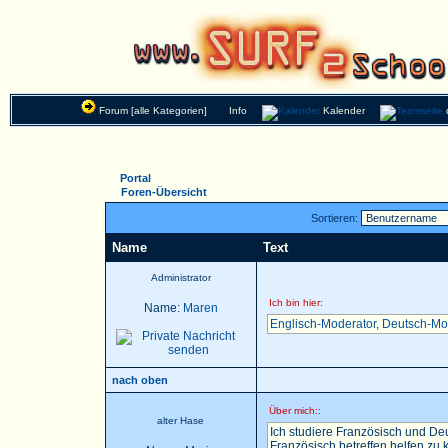
Forum [alle Kategorien]
Info
Kalender
Portal
Foren-Übersicht
Sortieren:
Name
Text
Administrator
Ich bin hier:
Name:
Maren
Englisch-Moderator
,
Deutsch-Mo
nach oben
Über mich::
alter Hase
Ich studiere Französisch und Deu
Französisch betreffen helfen zu k