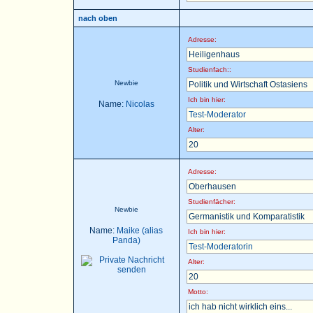
nach oben
Adresse:
Heiligenhaus
Studienfach::
Newbie
Politik und Wirtschaft Ostasiens
Ich bin hier:
Name:
Nicolas
Test-Moderator
Alter:
20
Adresse:
Oberhausen
Studienfächer:
Newbie
Germanistik und Komparatistik
Name:
Maike (alias
Ich bin hier:
Panda)
Test-Moderatorin
Alter:
20
Motto:
ich hab nicht wirklich eins...