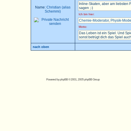
Inline-Skaten, aber am liebsten
Name:
Christian (alias
sagen ;-)
Schemmi)
Ich bin hier:
Chemie-Moderator
,
Physik-Mode
Motto:
Das Leben ist ein Spiel. Und Sp
sonst betrügt dich das Spiel auch.
nach oben
Powered by
phpBB
© 2001, 2005 phpBB Group