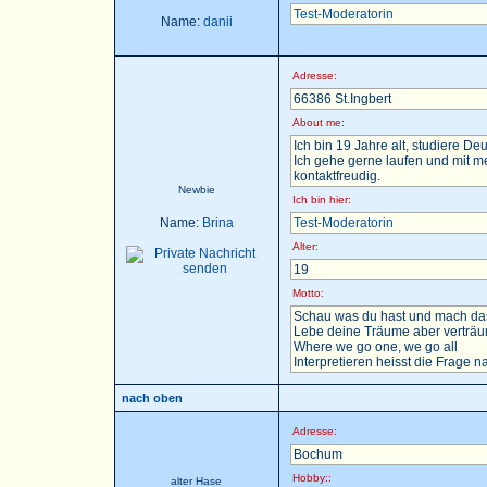
Test-Moderatorin
Name:
danii
Adresse:
66386 St.Ingbert
About me:
Ich bin 19 Jahre alt, studiere D
Ich gehe gerne laufen und mit m
kontaktfreudig.
Newbie
Ich bin hier:
Name:
Brina
Test-Moderatorin
Alter:
19
Motto:
Schau was du hast und mach das
Lebe deine Träume aber verträu
Where we go one, we go all
Interpretieren heisst die Frage nac
nach oben
Adresse:
Bochum
Hobby::
alter Hase