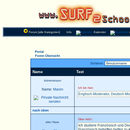
Forum [alle Kategorien]
Info
Kalender
Portal
Foren-Übersicht
Sortieren:
Name
Text
Administrator
Ich bin hier:
Name:
Maren
Englisch-Moderator
,
Deutsch-Mo
nach oben
Über mich::
alter Hase
Ich studiere Französisch und Deu
Französisch betreffen helfen zu k