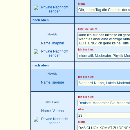
Motto:
Gib jedem Tag die Chance, der 
nach oben
Hilfe im Forum...:
Newbie
kann ich zur Zeit nicht so oft gebe
Wenn es aber eine wichtige Anfra
Name:
maphin
ACHTUNG: Ich gebe keine Hilfe pe
Ich bin hier:
Informatik-Moderator
,
Physik-Mod
nach oben
Newbie
Ich bin hier:
Name:
sponge
Standard-Nutzer
,
Latein-Moderat
Ich bin hier:
alter Hase
Deutsch-Moderator
,
Bio-Moderat
Alter:
Name:
Verena
23
Motto:
DAS GLÜCK KOMMT ZU DENEN,