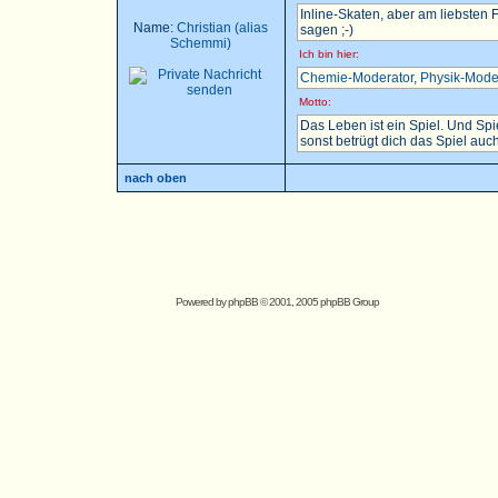
Inline-Skaten, aber am liebsten
Name:
Christian (alias
sagen ;-)
Schemmi)
Ich bin hier:
Chemie-Moderator
,
Physik-Mode
Motto:
Das Leben ist ein Spiel. Und Sp
sonst betrügt dich das Spiel auch.
nach oben
Powered by
phpBB
© 2001, 2005 phpBB Group