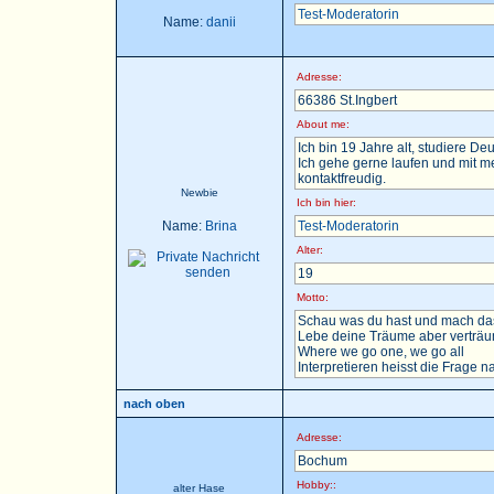
Test-Moderatorin
Name:
danii
Adresse:
66386 St.Ingbert
About me:
Ich bin 19 Jahre alt, studiere D
Ich gehe gerne laufen und mit m
kontaktfreudig.
Newbie
Ich bin hier:
Name:
Brina
Test-Moderatorin
Alter:
19
Motto:
Schau was du hast und mach das
Lebe deine Träume aber verträu
Where we go one, we go all
Interpretieren heisst die Frage nac
nach oben
Adresse:
Bochum
Hobby::
alter Hase