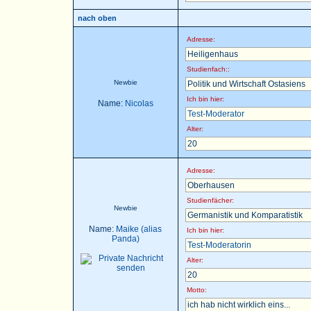
nach oben
Adresse:
Heiligenhaus
Studienfach::
Newbie
Politik und Wirtschaft Ostasiens
Ich bin hier:
Name:
Nicolas
Test-Moderator
Alter:
20
Adresse:
Oberhausen
Studienfächer:
Newbie
Germanistik und Komparatistik
Name:
Maike (alias
Ich bin hier:
Panda)
Test-Moderatorin
Alter:
20
Motto:
ich hab nicht wirklich eins...