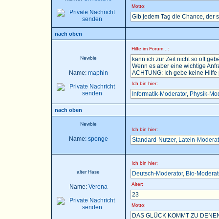
Motto:
Gib jedem Tag die Chance, der 
nach oben
Hilfe im Forum...:
Newbie
kann ich zur Zeit nicht so oft gebe
Wenn es aber eine wichtige Anfra
Name:
maphin
ACHTUNG: Ich gebe keine Hilfe pe
Ich bin hier:
Informatik-Moderator
,
Physik-Mod
nach oben
Newbie
Ich bin hier:
Name:
sponge
Standard-Nutzer
,
Latein-Moderat
Ich bin hier:
alter Hase
Deutsch-Moderator
,
Bio-Moderat
Alter:
Name:
Verena
23
Motto:
DAS GLÜCK KOMMT ZU DENEN,