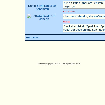
Inline-Skaten, aber am liebsten
Name:
Christian (alias
sagen ;-)
Schemmi)
Ich bin hier:
Chemie-Moderator
,
Physik-Mode
Motto:
Das Leben ist ein Spiel. Und Sp
sonst betrügt dich das Spiel auch.
nach oben
Powered by
phpBB
© 2001, 2005 phpBB Group