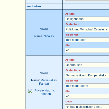
nach oben
Adresse:
Heiligenhaus
Studienfach::
Newbie
Politik und Wirtschaft Ostasiens
Ich bin hier:
Name:
Nicolas
Test-Moderator
Alter:
20
Adresse:
Oberhausen
Studienfächer:
Newbie
Germanistik und Komparatistik
Name:
Maike (alias
Ich bin hier:
Panda)
Test-Moderatorin
Alter:
20
Motto:
ich hab nicht wirklich eins...