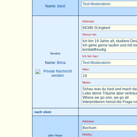
Test-Moderatorin
Name:
danii
Adresse:
66386 St.Ingbert
About me:
Ich bin 19 Jahre alt, studiere D
Ich gehe gerne laufen und mit m
kontaktfreudig.
Newbie
Ich bin hier:
Name:
Brina
Test-Moderatorin
Alter:
19
Motto:
Schau was du hast und mach das
Lebe deine Träume aber verträu
Where we go one, we go all
Interpretieren heisst die Frage nac
nach oben
Adresse:
Bochum
Hobby::
alter Hase