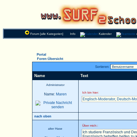
Forum [alle Kategorien]
Info
Kalender
Portal
Foren-Übersicht
Sortieren:
Name
Text
Administrator
Ich bin hier:
Name:
Maren
Englisch-Moderator
,
Deutsch-Mo
nach oben
Über mich::
alter Hase
Ich studiere Französisch und Deu
Französisch betreffen helfen zu k