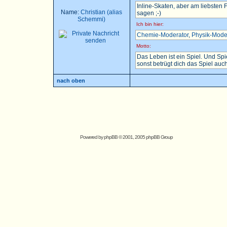
Inline-Skaten, aber am liebsten
Name:
Christian (alias
sagen ;-)
Schemmi)
Ich bin hier:
Chemie-Moderator
,
Physik-Mode
Motto:
Das Leben ist ein Spiel. Und Sp
sonst betrügt dich das Spiel auch.
nach oben
Powered by
phpBB
© 2001, 2005 phpBB Group