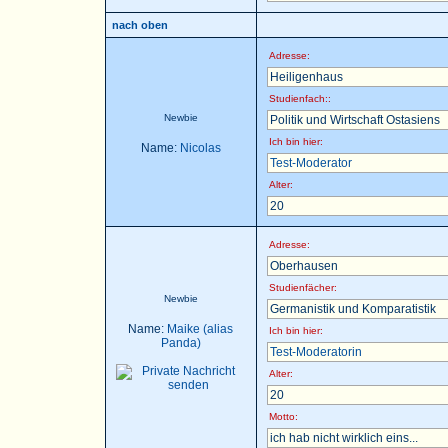
nach oben
Adresse:
Heiligenhaus
Studienfach::
Newbie
Politik und Wirtschaft Ostasiens
Ich bin hier:
Name:
Nicolas
Test-Moderator
Alter:
20
Adresse:
Oberhausen
Studienfächer:
Newbie
Germanistik und Komparatistik
Name:
Maike (alias
Ich bin hier:
Panda)
Test-Moderatorin
Alter:
20
Motto:
ich hab nicht wirklich eins...