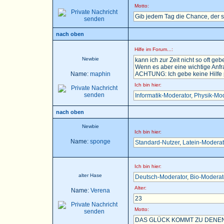
Motto:
Gib jedem Tag die Chance, der 
nach oben
Hilfe im Forum...:
Newbie
kann ich zur Zeit nicht so oft gebe
Wenn es aber eine wichtige Anfra
Name:
maphin
ACHTUNG: Ich gebe keine Hilfe pe
Ich bin hier:
Informatik-Moderator
,
Physik-Mod
nach oben
Newbie
Ich bin hier:
Name:
sponge
Standard-Nutzer
,
Latein-Moderat
Ich bin hier:
alter Hase
Deutsch-Moderator
,
Bio-Moderat
Alter:
Name:
Verena
23
Motto:
DAS GLÜCK KOMMT ZU DENEN,