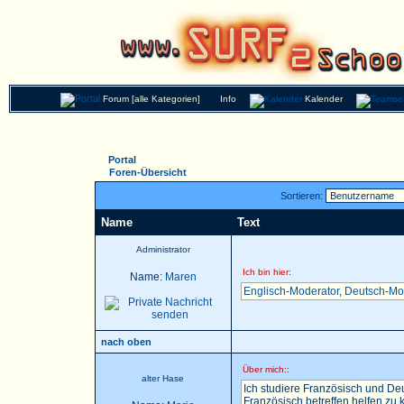
Forum [alle Kategorien]
Info
Kalender
Portal
Foren-Übersicht
Sortieren:
Name
Text
Administrator
Ich bin hier:
Name:
Maren
Englisch-Moderator
,
Deutsch-Mo
nach oben
Über mich::
alter Hase
Ich studiere Französisch und Deu
Französisch betreffen helfen zu k