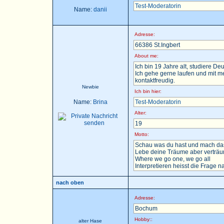
Test-Moderatorin
Name:
danii
Adresse:
66386 St.Ingbert
About me:
Ich bin 19 Jahre alt, studiere D
Ich gehe gerne laufen und mit m
kontaktfreudig.
Newbie
Ich bin hier:
Name:
Brina
Test-Moderatorin
Alter:
19
Motto:
Schau was du hast und mach das
Lebe deine Träume aber verträu
Where we go one, we go all
Interpretieren heisst die Frage nac
nach oben
Adresse:
Bochum
Hobby::
alter Hase