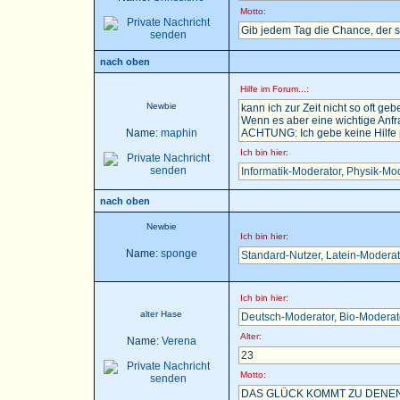
Motto:
Gib jedem Tag die Chance, der 
nach oben
Hilfe im Forum...:
Newbie
kann ich zur Zeit nicht so oft gebe
Wenn es aber eine wichtige Anfra
Name:
maphin
ACHTUNG: Ich gebe keine Hilfe pe
Ich bin hier:
Informatik-Moderator
,
Physik-Mod
nach oben
Newbie
Ich bin hier:
Name:
sponge
Standard-Nutzer
,
Latein-Moderat
Ich bin hier:
alter Hase
Deutsch-Moderator
,
Bio-Moderat
Alter:
Name:
Verena
23
Motto:
DAS GLÜCK KOMMT ZU DENEN,