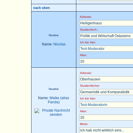
nach oben
Adresse:
Heiligenhaus
Studienfach::
Newbie
Politik und Wirtschaft Ostasiens
Ich bin hier:
Name:
Nicolas
Test-Moderator
Alter:
20
Adresse:
Oberhausen
Studienfächer:
Newbie
Germanistik und Komparatistik
Name:
Maike (alias
Ich bin hier:
Panda)
Test-Moderatorin
Alter:
20
Motto:
ich hab nicht wirklich eins...