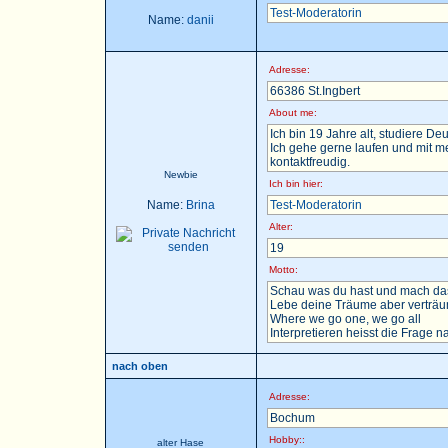
Test-Moderatorin
Name:
danii
Adresse:
66386 St.Ingbert
About me:
Ich bin 19 Jahre alt, studiere D
Ich gehe gerne laufen und mit m
kontaktfreudig.
Newbie
Ich bin hier:
Name:
Brina
Test-Moderatorin
Alter:
19
Motto:
Schau was du hast und mach das
Lebe deine Träume aber verträu
Where we go one, we go all
Interpretieren heisst die Frage nac
nach oben
Adresse:
Bochum
Hobby::
alter Hase