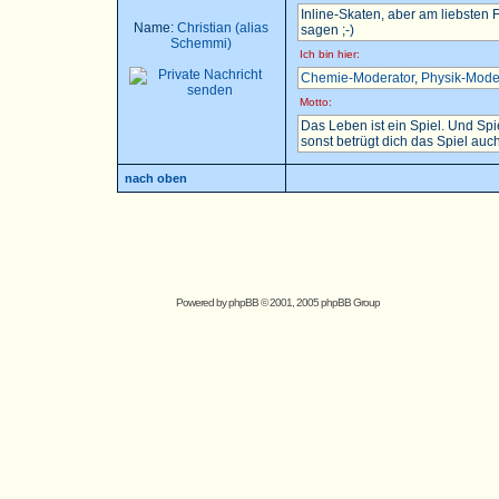
Inline-Skaten, aber am liebsten
Name:
Christian (alias
sagen ;-)
Schemmi)
Ich bin hier:
Chemie-Moderator
,
Physik-Mode
Motto:
Das Leben ist ein Spiel. Und Sp
sonst betrügt dich das Spiel auch.
nach oben
Powered by
phpBB
© 2001, 2005 phpBB Group