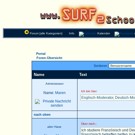
Forum [alle Kategorien]
Info
Kalender
Portal
Foren-Übersicht
Sortieren:
Name
Text
Administrator
Ich bin hier:
Name:
Maren
Englisch-Moderator
,
Deutsch-Mo
nach oben
Über mich::
alter Hase
Ich studiere Französisch und Deu
Französisch betreffen helfen zu k