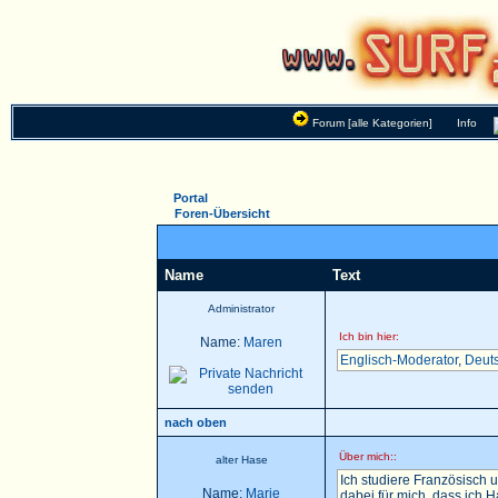
Forum [alle Kategorien]
Info
Portal
Foren-Übersicht
Name
Text
Administrator
Ich bin hier:
Name:
Maren
Englisch-Moderator
,
Deut
nach oben
Über mich::
alter Hase
Ich studiere Französisch u
Name:
Marie
dabei für mich, dass ich 