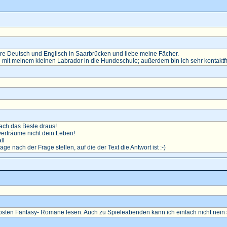
diere Deutsch und Englisch in Saarbrücken und liebe meine Fächer.
 mit meinem kleinen Labrador in die Hundeschule; außerdem bin ich sehr kontaktf
ch das Beste draus!
erträume nicht dein Leben!
ll
rage nach der Frage stellen, auf die der Text die Antwort ist :-)
ebsten Fantasy- Romane lesen. Auch zu Spieleabenden kann ich einfach nicht nein 