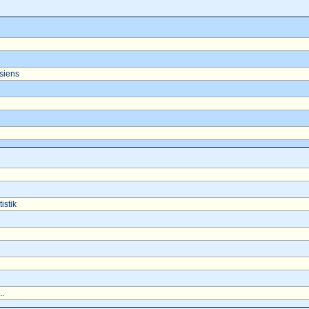
asiens
istik
..