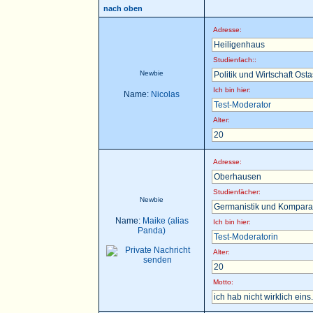
nach oben
Adresse:
Heiligenhaus
Studienfach::
Newbie
Politik und Wirtschaft Ost
Ich bin hier:
Name:
Nicolas
Test-Moderator
Alter:
20
Adresse:
Oberhausen
Studienfächer:
Newbie
Germanistik und Komparat
Name:
Maike (alias
Ich bin hier:
Panda)
Test-Moderatorin
Alter:
20
Motto:
ich hab nicht wirklich eins.