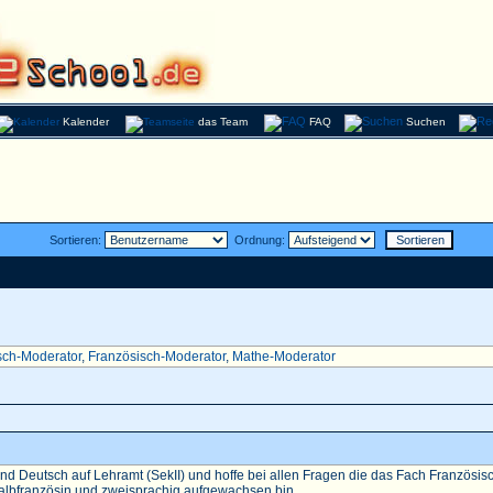
Kalender
das Team
FAQ
Suchen
Sortieren:
Ordnung:
sch-Moderator
,
Französisch-Moderator
,
Mathe-Moderator
nd Deutsch auf Lehramt (SekII) und hoffe bei allen Fragen die das Fach Französisch 
Halbfranzösin und zweisprachig aufgewachsen bin...