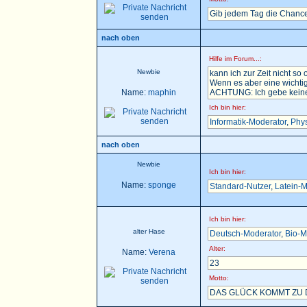
Gib jedem Tag die Chance
nach oben
Hilfe im Forum...:
Newbie
kann ich zur Zeit nicht so 
Wenn es aber eine wichtig
Name:
maphin
ACHTUNG: Ich gebe keine H
Ich bin hier:
Informatik-Moderator
,
Phys
nach oben
Newbie
Ich bin hier:
Name:
sponge
Standard-Nutzer
,
Latein-M
Ich bin hier:
alter Hase
Deutsch-Moderator
,
Bio-M
Alter:
Name:
Verena
23
Motto:
DAS GLÜCK KOMMT ZU D