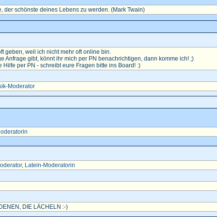
, der schönste deines Lebens zu werden. (Mark Twain)
oft geben, weil ich nicht mehr oft online bin.
e Anfrage gibt, könnt ihr mich per PN benachrichtigen, dann komme ich! ;)
ilfe per PN - schreibt eure Fragen bitte ins Board! :)
ik-Moderator
oderatorin
oderator
,
Latein-Moderatorin
ENEN, DIE LÄCHELN :-)