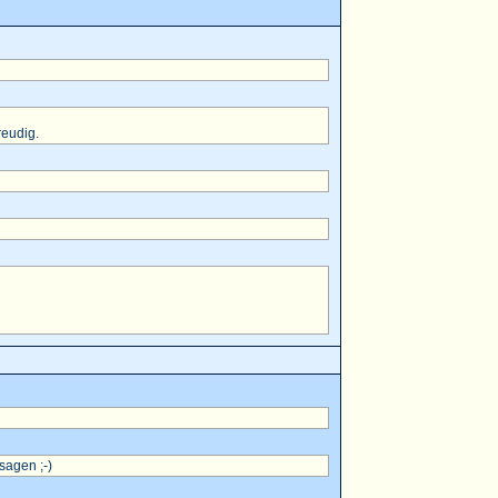
reudig.
sagen ;-)