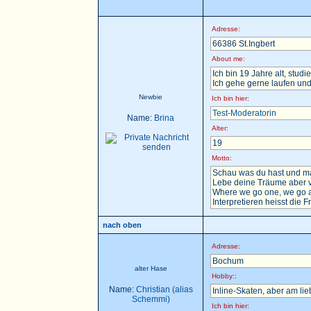
Adresse:
66386 St.Ingbert
About me:
Ich bin 19 Jahre alt, stu
Ich gehe gerne laufen und
Newbie
Ich bin hier:
Test-Moderatorin
Name:
Brina
Alter:
19
Motto:
Schau was du hast und ma
Lebe deine Träume aber v
Where we go one, we go a
Interpretieren heisst die F
nach oben
Adresse:
Bochum
alter Hase
Hobby::
Name:
Christian (alias
Inline-Skaten, aber am li
Schemmi)
Ich bin hier: