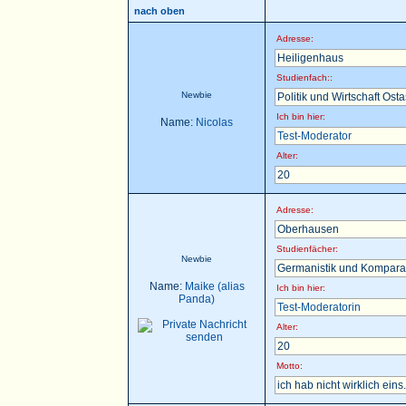
nach oben
Adresse:
Heiligenhaus
Studienfach::
Newbie
Politik und Wirtschaft Ost
Ich bin hier:
Name:
Nicolas
Test-Moderator
Alter:
20
Adresse:
Oberhausen
Studienfächer:
Newbie
Germanistik und Komparat
Name:
Maike (alias
Ich bin hier:
Panda)
Test-Moderatorin
Alter:
20
Motto:
ich hab nicht wirklich eins.