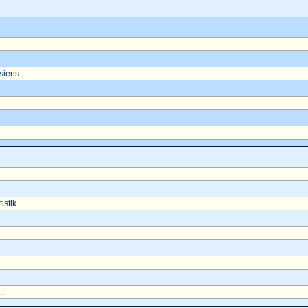
asiens
istik
..