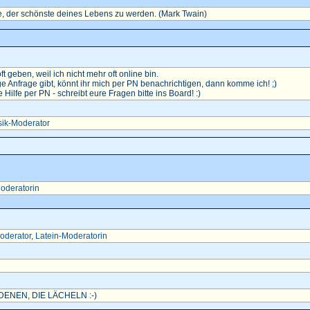
, der schönste deines Lebens zu werden. (Mark Twain)
oft geben, weil ich nicht mehr oft online bin.
e Anfrage gibt, könnt ihr mich per PN benachrichtigen, dann komme ich! ;)
ilfe per PN - schreibt eure Fragen bitte ins Board! :)
ik-Moderator
oderatorin
oderator
,
Latein-Moderatorin
ENEN, DIE LÄCHELN :-)