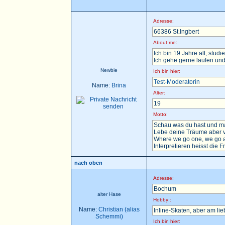
Adresse:
66386 St.Ingbert
About me:
Ich bin 19 Jahre alt, stu
Ich gehe gerne laufen und
Newbie
Ich bin hier:
Test-Moderatorin
Name:
Brina
Alter:
19
Motto:
Schau was du hast und ma
Lebe deine Träume aber v
Where we go one, we go a
Interpretieren heisst die F
nach oben
Adresse:
Bochum
alter Hase
Hobby::
Name:
Christian (alias
Inline-Skaten, aber am li
Schemmi)
Ich bin hier: