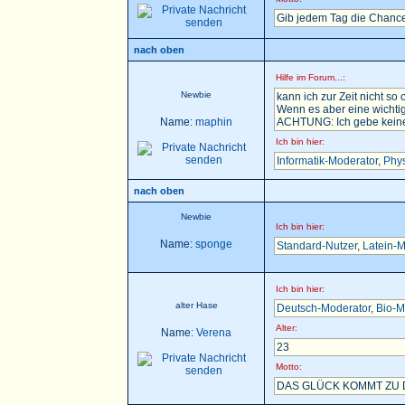
Gib jedem Tag die Chance
nach oben
Hilfe im Forum...:
Newbie
kann ich zur Zeit nicht so 
Wenn es aber eine wichtig
Name:
maphin
ACHTUNG: Ich gebe keine H
Ich bin hier:
Informatik-Moderator
,
Phys
nach oben
Newbie
Ich bin hier:
Name:
sponge
Standard-Nutzer
,
Latein-M
Ich bin hier:
alter Hase
Deutsch-Moderator
,
Bio-M
Alter:
Name:
Verena
23
Motto:
DAS GLÜCK KOMMT ZU D