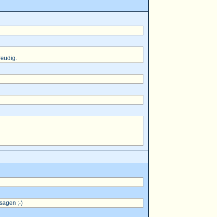
reudig.
sagen ;-)