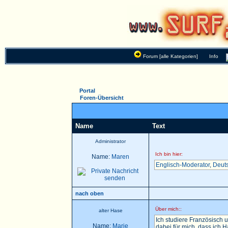
Forum [alle Kategorien]
Info
Portal
Foren-Übersicht
Name
Text
Administrator
Ich bin hier:
Name:
Maren
Englisch-Moderator
,
Deut
nach oben
Über mich::
alter Hase
Ich studiere Französisch u
Name:
Marie
dabei für mich, dass ich 