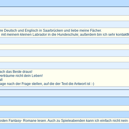
diere Deutsch und Englisch in Saarbrücken und liebe meine Fächer.
 mit meinem kleinen Labrador in die Hundeschule; außerdem bin ich sehr kontaktf
ch das Beste draus!
erträume nicht dein Leben!
ll
rage nach der Frage stellen, auf die der Text die Antwort ist :-)
ebsten Fantasy- Romane lesen. Auch zu Spieleabenden kann ich einfach nicht nein 