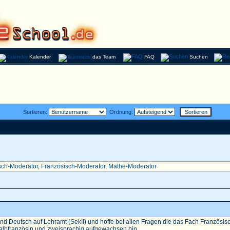
Kalender
das Team
FAQ
Suchen
Sortieren:
Ordnung:
sch-Moderator
,
Französisch-Moderator
,
Mathe-Moderator
nd Deutsch auf Lehramt (SekII) und hoffe bei allen Fragen die das Fach Französisch 
Halbfranzösin und zweisprachig aufgewachsen bin...