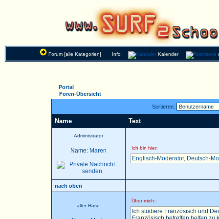
Forum [alle Kategorien]
Info
Kalender
Portal
Foren-Übersicht
Sortieren:
Name
Text
Administrator
Ich bin hier:
Name:
Maren
Englisch-Moderator
,
Deutsch-Mo
nach oben
Über mich::
alter Hase
Ich studiere Französisch und Deu
Französisch betreffen helfen zu k