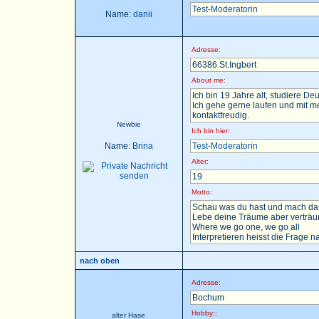
Test-Moderatorin
Name:
danii
Adresse:
66386 St.Ingbert
About me:
Ich bin 19 Jahre alt, studiere D
Ich gehe gerne laufen und mit m
kontaktfreudig.
Newbie
Ich bin hier:
Name:
Brina
Test-Moderatorin
Alter:
19
Motto:
Schau was du hast und mach das
Lebe deine Träume aber verträu
Where we go one, we go all
Interpretieren heisst die Frage nac
nach oben
Adresse:
Bochum
Hobby::
alter Hase