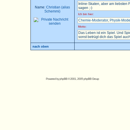
Inline-Skaten, aber am liebsten
Name:
Christian (alias
sagen ;-)
Schemmi)
Ich bin hier:
Chemie-Moderator
,
Physik-Mode
Motto:
Das Leben ist ein Spiel. Und Sp
sonst betrügt dich das Spiel auch.
nach oben
Powered by
phpBB
© 2001, 2005 phpBB Group