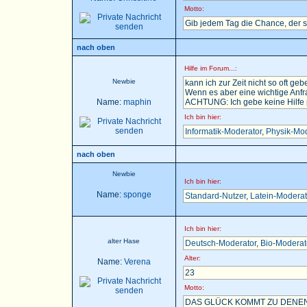
Motto:
Gib jedem Tag die Chance, der 
nach oben
Hilfe im Forum...:
Newbie
kann ich zur Zeit nicht so oft gebe
Wenn es aber eine wichtige Anfra
Name:
maphin
ACHTUNG: Ich gebe keine Hilfe pe
Ich bin hier:
Informatik-Moderator
,
Physik-Mod
nach oben
Newbie
Ich bin hier:
Name:
sponge
Standard-Nutzer
,
Latein-Moderat
Ich bin hier:
alter Hase
Deutsch-Moderator
,
Bio-Moderat
Alter:
Name:
Verena
23
Motto:
DAS GLÜCK KOMMT ZU DENEN,