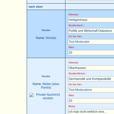
nach oben
Adresse:
Heiligenhaus
Studienfach::
Newbie
Politik und Wirtschaft Ostasiens
Ich bin hier:
Name:
Nicolas
Test-Moderator
Alter:
20
Adresse:
Oberhausen
Studienfächer:
Newbie
Germanistik und Komparatistik
Name:
Maike (alias
Ich bin hier:
Panda)
Test-Moderatorin
Alter:
20
Motto:
ich hab nicht wirklich eins...